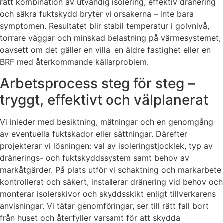
rätt kombination av utvändig isolering, effektiv dränering
och säkra fuktskydd bryter vi orsakerna – inte bara
symptomen. Resultatet blir stabil temperatur i golvnivå,
torrare väggar och minskad belastning på värmesystemet,
oavsett om det gäller en villa, en äldre fastighet eller en
BRF med återkommande källarproblem.
Arbetsprocess steg för steg –
tryggt, effektivt och välplanerat
Vi inleder med besiktning, mätningar och en genomgång
av eventuella fuktskador eller sättningar. Därefter
projekterar vi lösningen: val av isoleringstjocklek, typ av
dränerings- och fuktskyddssystem samt behov av
markåtgärder. På plats utför vi schaktning och markarbete
kontrollerat och säkert, installerar dränering vid behov och
monterar isolerskivor och skyddsskikt enligt tillverkarens
anvisningar. Vi tätar genomföringar, ser till rätt fall bort
från huset och återfyller varsamt för att skydda