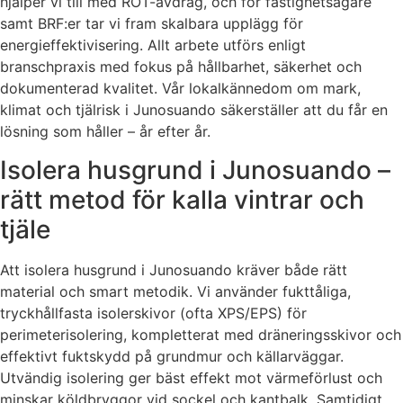
hjälper vi till med ROT-avdrag, och för fastighetsägare
samt BRF:er tar vi fram skalbara upplägg för
energieffektivisering. Allt arbete utförs enligt
branschpraxis med fokus på hållbarhet, säkerhet och
dokumenterad kvalitet. Vår lokalkännedom om mark,
klimat och tjälrisk i Junosuando säkerställer att du får en
lösning som håller – år efter år.
Isolera husgrund i Junosuando –
rätt metod för kalla vintrar och
tjäle
Att isolera husgrund i Junosuando kräver både rätt
material och smart metodik. Vi använder fukttåliga,
tryckhållfasta isolerskivor (ofta XPS/EPS) för
perimeterisolering, kompletterat med dräneringsskivor och
effektivt fuktskydd på grundmur och källarväggar.
Utvändig isolering ger bäst effekt mot värmeförlust och
minskar köldbryggor vid sockel och kantbalk. Samtidigt