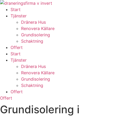
Skip
to
Start
content
Tjänster
Dränera Hus
Renovera Källare
Grundisolering
Schaktning
Offert
Start
Tjänster
Dränera Hus
Renovera Källare
Grundisolering
Schaktning
Offert
Offert
Grundisolering i