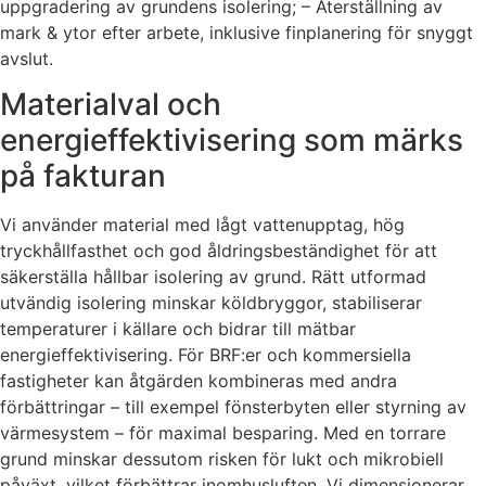
uppgradering av grundens isolering; – Återställning av
mark & ytor efter arbete, inklusive finplanering för snyggt
avslut.
Materialval och
energieffektivisering som märks
på fakturan
Vi använder material med lågt vattenupptag, hög
tryckhållfasthet och god åldringsbeständighet för att
säkerställa hållbar isolering av grund. Rätt utformad
utvändig isolering minskar köldbryggor, stabiliserar
temperaturer i källare och bidrar till mätbar
energieffektivisering. För BRF:er och kommersiella
fastigheter kan åtgärden kombineras med andra
förbättringar – till exempel fönsterbyten eller styrning av
värmesystem – för maximal besparing. Med en torrare
grund minskar dessutom risken för lukt och mikrobiell
påväxt, vilket förbättrar inomhusluften. Vi dimensionerar