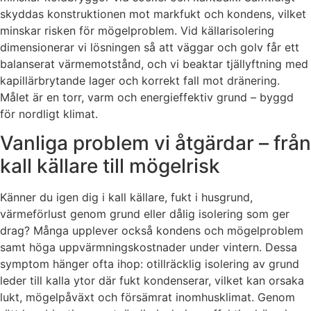
skyddas konstruktionen mot markfukt och kondens, vilket
minskar risken för mögelproblem. Vid källarisolering
dimensionerar vi lösningen så att väggar och golv får ett
balanserat värmemotstånd, och vi beaktar tjällyftning med
kapillärbrytande lager och korrekt fall mot dränering.
Målet är en torr, varm och energieffektiv grund – byggd
för nordligt klimat.
Vanliga problem vi åtgärdar – från
kall källare till mögelrisk
Känner du igen dig i kall källare, fukt i husgrund,
värmeförlust genom grund eller dålig isolering som ger
drag? Många upplever också kondens och mögelproblem
samt höga uppvärmningskostnader under vintern. Dessa
symptom hänger ofta ihop: otillräcklig isolering av grund
leder till kalla ytor där fukt kondenserar, vilket kan orsaka
lukt, mögelpåväxt och försämrat inomhusklimat. Genom