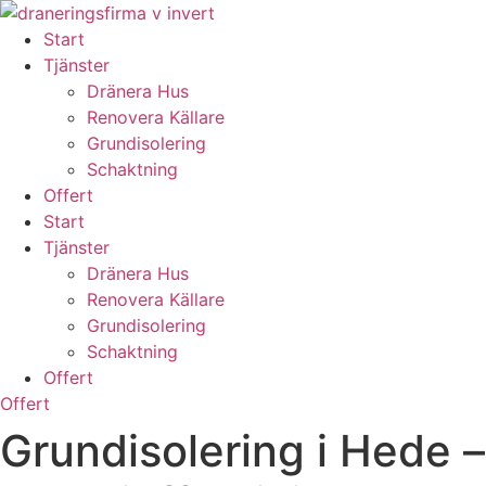
Skip
to
Start
content
Tjänster
Dränera Hus
Renovera Källare
Grundisolering
Schaktning
Offert
Start
Tjänster
Dränera Hus
Renovera Källare
Grundisolering
Schaktning
Offert
Offert
Grundisolering i Hede –