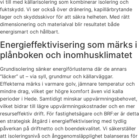
vi till med källarisolering som kombinerar isolering och
fuktskydd. Vi ser också över dränering, kapillärbrytande
lager och skyddsskivor för att säkra helheten. Med rätt
dimensionering och materialval blir resultatet både
energismart och hållbart.
Energieffektivisering som märks i
plånboken och inomhusklimatet
Grundisolering sänker energiförlusterna där de annars
“läcker” ut – via syll, grundmur och källarväggar.
Effekterna märks i varmare golv, jämnare temperatur och
mindre drag, vilket ger högre komfort även vid kalla
perioder i Hede. Samtidigt minskar uppvärmningsbehovet,
vilket bidrar till lägre uppvärmningskostnader och en mer
resurseffektiv drift. För fastighetsägare och BRF:er är detta
en strategisk åtgärd i energieffektivisering med tydlig
påverkan på driftnetto och boendekvalitet. Vi säkerställer
att isoleringsnivå och ånggenomsläpplighet balanseras för