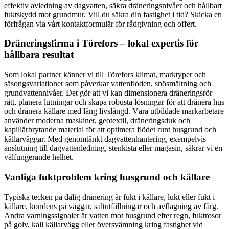
effektiv avledning av dagvatten, säkra dräneringsnivåer och hållbart
fuktskydd mot grundmur. Vill du säkra din fastighet i tid? Skicka en
förfrågan via vårt kontaktformulär för rådgivning och offert.
Dräneringsfirma i Törefors – lokal expertis för
hållbara resultat
Som lokal partner känner vi till Törefors klimat, marktyper och
säsongsvariationer som påverkar vattenflöden, snösmältning och
grundvattennivåer. Det gör att vi kan dimensionera dräneringsrör
rätt, planera lutningar och skapa robusta lösningar för att dränera hus
och dränera källare med lång livslängd. Våra utbildade markarbetare
använder moderna maskiner, geotextil, dräneringsduk och
kapillärbrytande material för att optimera flödet runt husgrund och
källarväggar. Med genomtänkt dagvattenhantering, exempelvis
anslutning till dagvattenledning, stenkista eller magasin, säkrar vi en
välfungerande helhet.
Vanliga fuktproblem kring husgrund och källare
Typiska tecken på dålig dränering är fukt i källare, lukt eller fukt i
källare, kondens på väggar, saltutfällningar och avflagning av färg.
Andra varningssignaler är vatten mot husgrund efter regn, fuktrosor
på golv, kall källarvägg eller översvämning kring fastighet vid