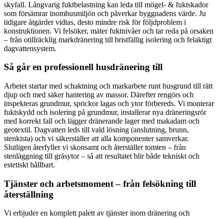
skyfall. Långvarig fuktbelastning kan leda till mögel- & fuktskador
som försämrar inomhusmiljön och påverkar byggnadens värde. Ju
tidigare åtgärder vidtas, desto mindre risk för följdproblem i
konstruktionen. Vi felsöker, mäter fuktnivåer och tar reda på orsaken
– från otillräcklig markdränering till bristfällig isolering och felaktigt
dagvattensystem.
Så går en professionell husdränering till
Arbetet startar med schaktning och markarbete runt husgrund till rätt
djup och med säker hantering av massor. Därefter rengörs och
inspekteras grundmur, sprickor lagas och ytor förbereds. Vi monterar
fuktskydd och isolering på grundmur, installerar nya dräneringsrör
med korrekt fall och lägger dränerande lager med makadam och
geotextil. Dagvatten leds till vald lösning (anslutning, brunn,
stenkista) och vi säkerställer att alla komponenter samverkar.
Slutligen återfyller vi skonsamt och återställer tomten – från
stenläggning till gräsytor – så att resultatet blir både tekniskt och
estetiskt hållbart.
Tjänster och arbetsmoment – från felsökning till
återställning
Vi erbjuder en komplett palett av tjänster inom dränering och