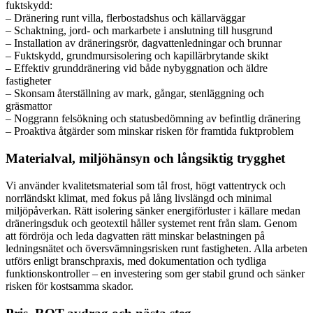
fuktskydd:
– Dränering runt villa, flerbostadshus och källarväggar
– Schaktning, jord- och markarbete i anslutning till husgrund
– Installation av dräneringsrör, dagvattenledningar och brunnar
– Fuktskydd, grundmursisolering och kapillärbrytande skikt
– Effektiv grunddränering vid både nybyggnation och äldre
fastigheter
– Skonsam återställning av mark, gångar, stenläggning och
gräsmattor
– Noggrann felsökning och statusbedömning av befintlig dränering
– Proaktiva åtgärder som minskar risken för framtida fuktproblem
Materialval, miljöhänsyn och långsiktig trygghet
Vi använder kvalitetsmaterial som tål frost, högt vattentryck och
norrländskt klimat, med fokus på lång livslängd och minimal
miljöpåverkan. Rätt isolering sänker energiförluster i källare medan
dräneringsduk och geotextil håller systemet rent från slam. Genom
att fördröja och leda dagvatten rätt minskar belastningen på
ledningsnätet och översvämningsrisken runt fastigheten. Alla arbeten
utförs enligt branschpraxis, med dokumentation och tydliga
funktionskontroller – en investering som ger stabil grund och sänker
risken för kostsamma skador.