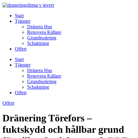
Skip
to
Start
content
Tjänster
Dränera Hus
Renovera Källare
Grundisolering
Schaktning
Offert
Start
Tjänster
Dränera Hus
Renovera Källare
Grundisolering
Schaktning
Offert
Offert
Dränering Törefors –
fuktskydd och hållbar grund