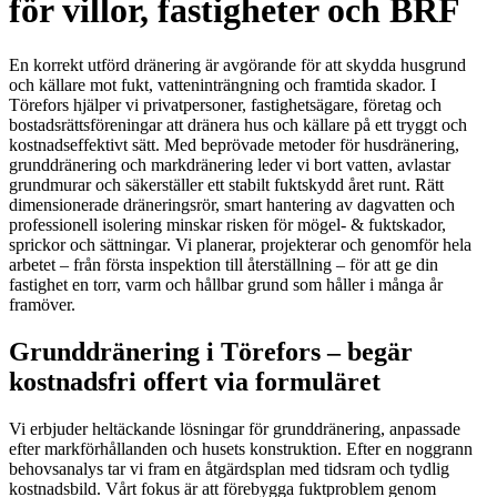
för villor, fastigheter och BRF
En korrekt utförd dränering är avgörande för att skydda husgrund
och källare mot fukt, vatteninträngning och framtida skador. I
Törefors hjälper vi privatpersoner, fastighetsägare, företag och
bostadsrättsföreningar att dränera hus och källare på ett tryggt och
kostnadseffektivt sätt. Med beprövade metoder för husdränering,
grunddränering och markdränering leder vi bort vatten, avlastar
grundmurar och säkerställer ett stabilt fuktskydd året runt. Rätt
dimensionerade dräneringsrör, smart hantering av dagvatten och
professionell isolering minskar risken för mögel- & fuktskador,
sprickor och sättningar. Vi planerar, projekterar och genomför hela
arbetet – från första inspektion till återställning – för att ge din
fastighet en torr, varm och hållbar grund som håller i många år
framöver.
Grunddränering i Törefors – begär
kostnadsfri offert via formuläret
Vi erbjuder heltäckande lösningar för grunddränering, anpassade
efter markförhållanden och husets konstruktion. Efter en noggrann
behovsanalys tar vi fram en åtgärdsplan med tidsram och tydlig
kostnadsbild. Vårt fokus är att förebygga fuktproblem genom