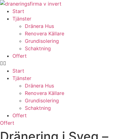
Skip
to
Start
content
Tjänster
Dränera Hus
Renovera Källare
Grundisolering
Schaktning
Offert
Start
Tjänster
Dränera Hus
Renovera Källare
Grundisolering
Schaktning
Offert
Offert
Dränering i Sveg –