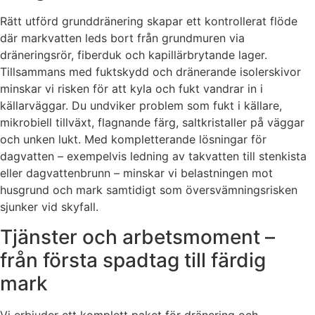
Rätt utförd grunddränering skapar ett kontrollerat flöde
där markvatten leds bort från grundmuren via
dräneringsrör, fiberduk och kapillärbrytande lager.
Tillsammans med fuktskydd och dränerande isolerskivor
minskar vi risken för att kyla och fukt vandrar in i
källarväggar. Du undviker problem som fukt i källare,
mikrobiell tillväxt, flagnande färg, saltkristaller på väggar
och unken lukt. Med kompletterande lösningar för
dagvatten – exempelvis ledning av takvatten till stenkista
eller dagvattenbrunn – minskar vi belastningen mot
husgrund och mark samtidigt som översvämningsrisken
sjunker vid skyfall.
Tjänster och arbetsmoment –
från första spadtag till färdig
mark
Vi erbjuder ett komplett paket för dränering och