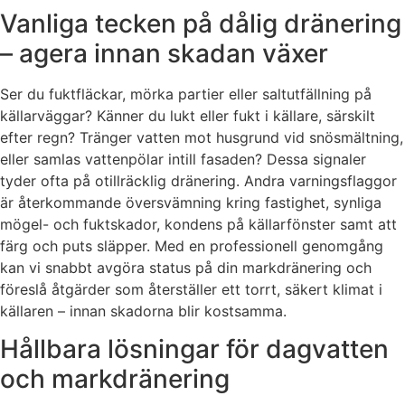
Vanliga tecken på dålig dränering
– agera innan skadan växer
Ser du fuktfläckar, mörka partier eller saltutfällning på
källarväggar? Känner du lukt eller fukt i källare, särskilt
efter regn? Tränger vatten mot husgrund vid snösmältning,
eller samlas vattenpölar intill fasaden? Dessa signaler
tyder ofta på otillräcklig dränering. Andra varningsflaggor
är återkommande översvämning kring fastighet, synliga
mögel- och fuktskador, kondens på källarfönster samt att
färg och puts släpper. Med en professionell genomgång
kan vi snabbt avgöra status på din markdränering och
föreslå åtgärder som återställer ett torrt, säkert klimat i
källaren – innan skadorna blir kostsamma.
Hållbara lösningar för dagvatten
och markdränering