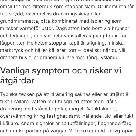
omsluter med filterduk som stoppar slam. Grundmuren får
fuktskydd, exempelvis dräneringsskiva eller
grundmursmatta, ofta kombinerat med isolering som
minskar värmeförluster. Dagvatten leds bort via brunnar
och ledningar, och vid behov installeras pumpbrunn för
lågpunkter. Helheten stoppar kapillär stigning, minskar
marktryck och håller källaren torr – idealiskt när du vill
dränera hus eller dränera källare med lång livslängd.
Vanliga symptom och risker vi
åtgärdar
Typiska tecken på att dränering saknas eller är uttjänt är
fukt i källare, vatten mot husgrund efter regn, dålig
dränering med stående pölar, mögel- & fuktskador,
översvämning kring fastighet samt ihållande lukt eller fukt
i källare. Andra signaler är saltutfällningar, flagnande färg
och mörka partier på väggar. Vi felsöker med provgropar,