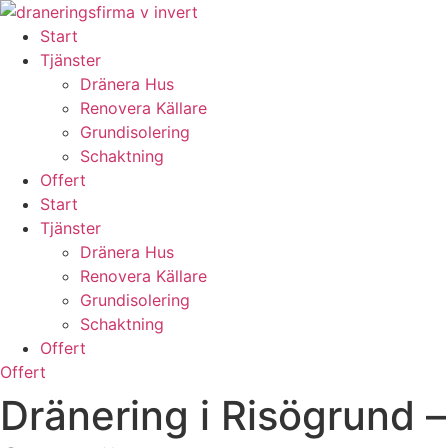
Skip
to
Start
content
Tjänster
Dränera Hus
Renovera Källare
Grundisolering
Schaktning
Offert
Start
Tjänster
Dränera Hus
Renovera Källare
Grundisolering
Schaktning
Offert
Offert
Dränering i Risögrund –