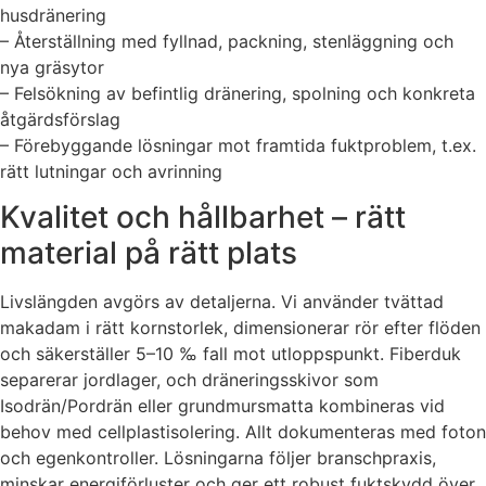
husdränering
– Återställning med fyllnad, packning, stenläggning och
nya gräsytor
– Felsökning av befintlig dränering, spolning och konkreta
åtgärdsförslag
– Förebyggande lösningar mot framtida fuktproblem, t.ex.
rätt lutningar och avrinning
Kvalitet och hållbarhet – rätt
material på rätt plats
Livslängden avgörs av detaljerna. Vi använder tvättad
makadam i rätt kornstorlek, dimensionerar rör efter flöden
och säkerställer 5–10 ‰ fall mot utloppspunkt. Fiberduk
separerar jordlager, och dräneringsskivor som
Isodrän/Pordrän eller grundmursmatta kombineras vid
behov med cellplastisolering. Allt dokumenteras med foton
och egenkontroller. Lösningarna följer branschpraxis,
minskar energiförluster och ger ett robust fuktskydd över