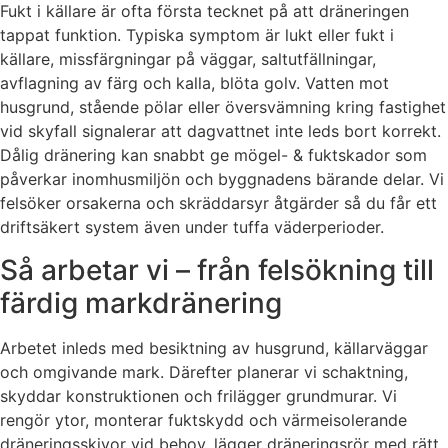
Fukt i källare är ofta första tecknet på att dräneringen
tappat funktion. Typiska symptom är lukt eller fukt i
källare, missfärgningar på väggar, saltutfällningar,
avflagning av färg och kalla, blöta golv. Vatten mot
husgrund, stående pölar eller översvämning kring fastighet
vid skyfall signalerar att dagvattnet inte leds bort korrekt.
Dålig dränering kan snabbt ge mögel- & fuktskador som
påverkar inomhusmiljön och byggnadens bärande delar. Vi
felsöker orsakerna och skräddarsyr åtgärder så du får ett
driftsäkert system även under tuffa väderperioder.
Så arbetar vi – från felsökning till
färdig markdränering
Arbetet inleds med besiktning av husgrund, källarväggar
och omgivande mark. Därefter planerar vi schaktning,
skyddar konstruktionen och frilägger grundmurar. Vi
rengör ytor, monterar fuktskydd och värmeisolerande
dräneringsskivor vid behov, lägger dräneringsrör med rätt