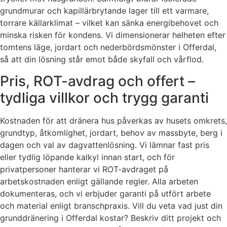
grundmurar och kapillärbrytande lager till ett varmare,
torrare källarklimat – vilket kan sänka energibehovet och
minska risken för kondens. Vi dimensionerar helheten efter
tomtens läge, jordart och nederbördsmönster i Offerdal,
så att din lösning står emot både skyfall och vårflod.
Pris, ROT-avdrag och offert –
tydliga villkor och trygg garanti
Kostnaden för att dränera hus påverkas av husets omkrets,
grundtyp, åtkomlighet, jordart, behov av massbyte, berg i
dagen och val av dagvattenlösning. Vi lämnar fast pris
eller tydlig löpande kalkyl innan start, och för
privatpersoner hanterar vi ROT-avdraget på
arbetskostnaden enligt gällande regler. Alla arbeten
dokumenteras, och vi erbjuder garanti på utfört arbete
och material enligt branschpraxis. Vill du veta vad just din
grunddränering i Offerdal kostar? Beskriv ditt projekt och