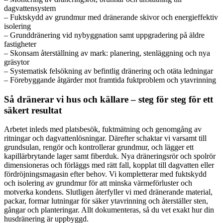
dagvattensystem
– Fuktskydd av grundmur med dränerande skivor och energieffektiv
isolering
– Grunddränering vid nybyggnation samt uppgradering på äldre
fastigheter
– Skonsam återställning av mark: planering, stenläggning och nya
gräsytor
– Systematisk felsökning av befintlig dränering och otäta ledningar
– Förebyggande åtgärder mot framtida fuktproblem och ytavrinning
Så dränerar vi hus och källare – steg för steg för ett
säkert resultat
Arbetet inleds med platsbesök, fuktmätning och genomgång av
ritningar och dagvattenlösningar. Därefter schaktar vi varsamt till
grundsulan, rengör och kontrollerar grundmur, och lägger ett
kapillärbrytande lager samt fiberduk. Nya dräneringsrör och spolrör
dimensioneras och förläggs med rätt fall, kopplat till dagvatten eller
fördröjningsmagasin efter behov. Vi kompletterar med fuktskydd
och isolering av grundmur för att minska värmeförluster och
motverka kondens. Slutligen återfyller vi med dränerande material,
packar, formar lutningar för säker ytavrinning och återställer sten,
gångar och planteringar. Allt dokumenteras, så du vet exakt hur din
husdränering är uppbyggd.