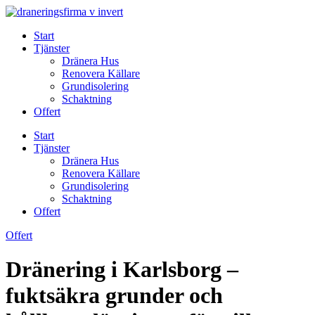
Skip
to
Start
content
Tjänster
Dränera Hus
Renovera Källare
Grundisolering
Schaktning
Offert
Start
Tjänster
Dränera Hus
Renovera Källare
Grundisolering
Schaktning
Offert
Offert
Dränering i Karlsborg –
fuktsäkra grunder och