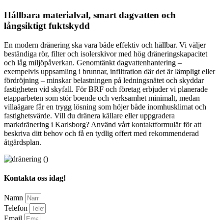
Hållbara materialval, smart dagvatten och
långsiktigt fuktskydd
En modern dränering ska vara både effektiv och hållbar. Vi väljer
beständiga rör, filter och isolerskivor med hög dräneringskapacitet
och låg miljöpåverkan. Genomtänkt dagvattenhantering –
exempelvis uppsamling i brunnar, infiltration där det är lämpligt eller
fördröjning – minskar belastningen på ledningsnätet och skyddar
fastigheten vid skyfall. För BRF och företag erbjuder vi planerade
etapparbeten som stör boende och verksamhet minimalt, medan
villaägare får en trygg lösning som höjer både inomhusklimat och
fastighetsvärde. Vill du dränera källare eller uppgradera
markdränering i Karlsborg? Använd vårt kontaktformulär för att
beskriva ditt behov och få en tydlig offert med rekommenderad
åtgärdsplan.
Kontakta oss idag!
Namn
Telefon
Email