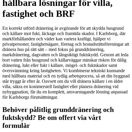
hållbara lösningar för villa,
fastighet och BRF
En korrekt utförd dränering är avgörande för att skydda husgrund
och källare mot fukt, läckage och framtida skador. I Karlsborg, där
markförhållanden och väder kan variera kraftigt, hjälper vi
privatpersoner, fastighetsägare, företag och bostadsrättsföreningar att
dränera hus på rätt sätt – med fokus på grunddränering,
markdränering, dagvatten och långsiktigt fuktskydd. Genom att leda
bort vatten från husgrund och källarväggar minskar risken för dålig
dränering, lukt eller fukt i källare, mögel- och fuktskador samt
översvämning kring fastigheten. Vi kombinerar tekniskt kunnande
med hållbara material och en tydlig arbetsprocess, så att din byggnad
står tryggt år efter år. Oavsett om du vill dränera källare i en äldre
villa, säkra en kommersiell fastighet eller planera dränering vid
nybyggnation, får du en komplett, ansvarstagande lösning anpassad
för Karlsborgs förutsättningar.
Behöver pålitlig grunddränering och
fuktskydd? Be om offert via vårt
formulär