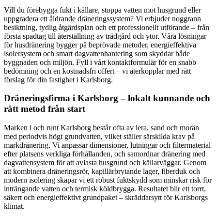
Vill du förebygga fukt i källare, stoppa vatten mot husgrund eller
uppgradera ett åldrande dräneringssystem? Vi erbjuder noggrann
besiktning, tydlig åtgärdsplan och ett professionellt utförande – från
första spadtag till återställning av trädgård och ytor. Våra lösningar
för husdränering bygger på beprövade metoder, energieffektiva
isolersystem och smart dagvattenhantering som skyddar både
byggnaden och miljön. Fyll i vårt kontaktformulär för en snabb
bedömning och en kostnadsfri offert – vi återkopplar med rätt
förslag för din fastighet i Karlsborg.
Dräneringsfirma i Karlsborg – lokalt kunnande och
rätt metod från start
Marken i och runt Karlsborg består ofta av lera, sand och morän
med periodvis högt grundvatten, vilket ställer särskilda krav på
markdränering. Vi anpassar dimensioner, lutningar och filtermaterial
efter platsens verkliga förhållanden, och samordnar dränering med
dagvattensystem för att avlasta husgrund och källarväggar. Genom
att kombinera dräneringsrör, kapillärbrytande lager, fiberduk och
modern isolering skapar vi ett robust fuktskydd som minskar risk för
inträngande vatten och termisk köldbrygga. Resultatet blir ett torrt,
säkert och energieffektivt grundpaket – skräddarsytt för Karlsborgs
klimat.