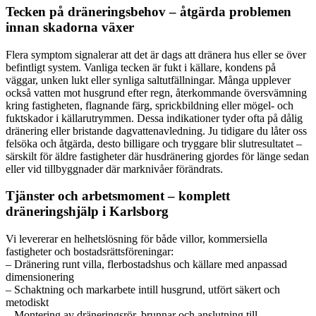
Tecken på dräneringsbehov – åtgärda problemen
innan skadorna växer
Flera symptom signalerar att det är dags att dränera hus eller se över
befintligt system. Vanliga tecken är fukt i källare, kondens på
väggar, unken lukt eller synliga saltutfällningar. Många upplever
också vatten mot husgrund efter regn, återkommande översvämning
kring fastigheten, flagnande färg, sprickbildning eller mögel- och
fuktskador i källarutrymmen. Dessa indikationer tyder ofta på dålig
dränering eller bristande dagvattenavledning. Ju tidigare du låter oss
felsöka och åtgärda, desto billigare och tryggare blir slutresultatet –
särskilt för äldre fastigheter där husdränering gjordes för länge sedan
eller vid tillbyggnader där marknivåer förändrats.
Tjänster och arbetsmoment – komplett
dräneringshjälp i Karlsborg
Vi levererar en helhetslösning för både villor, kommersiella
fastigheter och bostadsrättsföreningar:
– Dränering runt villa, flerbostadshus och källare med anpassad
dimensionering
– Schaktning och markarbete intill husgrund, utfört säkert och
metodiskt
– Montering av dräneringsrör, brunnar och anslutning till