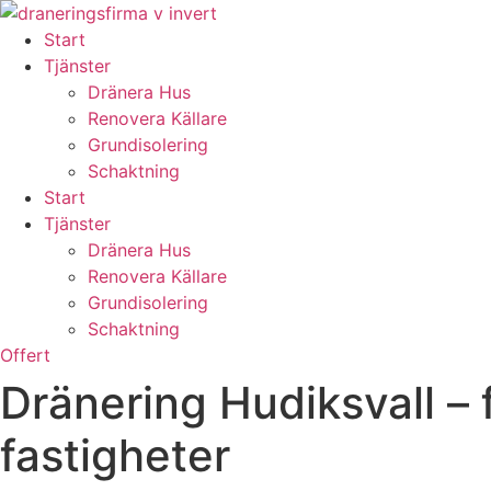
Skip
to
Start
content
Tjänster
Dränera Hus
Renovera Källare
Grundisolering
Schaktning
Start
Tjänster
Dränera Hus
Renovera Källare
Grundisolering
Schaktning
Offert
Dränering Hudiksvall – 
fastigheter