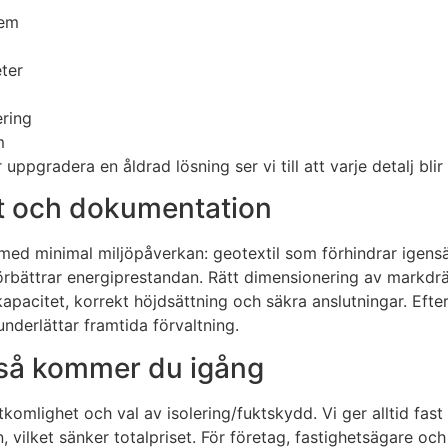
tem
ter
ering
m
ppgradera en åldrad lösning ser vi till att varje detalj blir
et och dokumentation
 med minimal miljöpåverkan: geotextil som förhindrar igensä
bättrar energiprestandan. Rätt dimensionering av markdrä
g kapacitet, korrekt höjdsättning och säkra anslutningar. Eft
underlättar framtida förvaltning.
– så kommer du igång
omlighet och val av isolering/fuktskydd. Vi ger alltid fast 
ilket sänker totalpriset. För företag, fastighetsägare och 