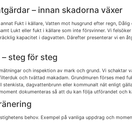
åtgärdar – innan skadorna växer
 annat Fukt i källare, Vatten mot husgrund efter regn, Dål
amt Lukt eller fukt i källare som inte försvinner. Vi felsöke
tillräcklig kapacitet i dagvatten. Därefter presenterar vi 
– steg för steg
mätningar och inspektion av mark och grund. Vi schaktar 
av filterduk och tvättad makadam. Grundmuren förses med f
 stenkista, dagvattenbrunn eller kommunalt nät enligt gällan
rje moment dokumenteras så att du kan följa utförandet och k
ränering
 fastighetens behov. Exempel på vanliga uppdrag och momen