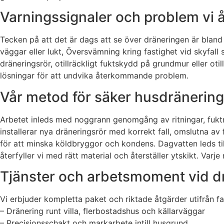
Varningssignaler och problem vi 
Tecken på att det är dags att se över dräneringen är bland
väggar eller lukt, Översvämning kring fastighet vid skyfall s
dräneringsrör, otillräckligt fuktskydd på grundmur eller o
lösningar för att undvika återkommande problem.
Vår metod för säker husdränering 
Arbetet inleds med noggrann genomgång av ritningar, fukt
installerar nya dräneringsrör med korrekt fall, omslutna 
för att minska köldbryggor och kondens. Dagvatten leds till
återfyller vi med rätt material och återställer ytskikt. Va
Tjänster och arbetsmoment vid d
Vi erbjuder kompletta paket och riktade åtgärder utifrån
– Dränering runt villa, flerbostadshus och källarväggar
– Precisionsschakt och markarbete intill husgrund