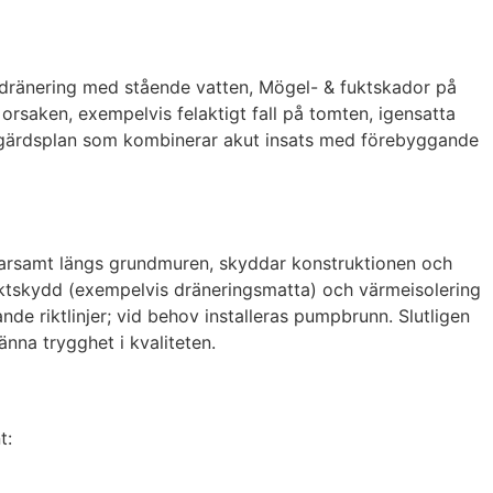
ig dränering med stående vatten, Mögel- & fuktskador på
r orsaken, exempelvis felaktigt fall på tomten, igensatta
en åtgärdsplan som kombinerar akut insats med förebyggande
varsamt längs grundmuren, skyddar konstruktionen och
uktskydd (exempelvis dräneringsmatta) och värmeisolering
de riktlinjer; vid behov installeras pumpbrunn. Slutligen
änna trygghet i kvaliteten.
t: