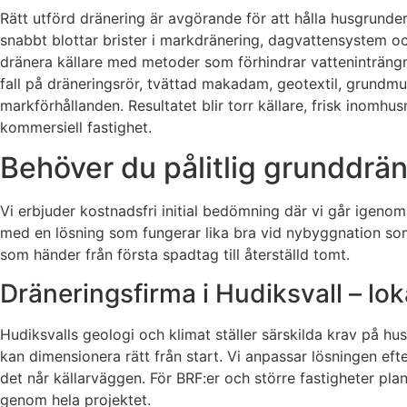
Rätt utförd dränering är avgörande för att hålla husgrunder
snabbt blottar brister i markdränering, dagvattensystem oc
dränera källare med metoder som förhindrar vatteninträngni
fall på dräneringsrör, tvättad makadam, geotextil, grundmur
markförhållanden. Resultatet blir torr källare, frisk inomhus
kommersiell fastighet.
Behöver du pålitlig grunddrän
Vi erbjuder kostnadsfri initial bedömning där vi går igeno
med en lösning som fungerar lika bra vid nybyggnation som 
som händer från första spadtag till återställd tomt.
Dräneringsfirma i Hudiksvall – l
Hudiksvalls geologi och klimat ställer särskilda krav på hu
kan dimensionera rätt från start. Vi anpassar lösningen ef
det når källarväggen. För BRF:er och större fastigheter plan
genom hela projektet.