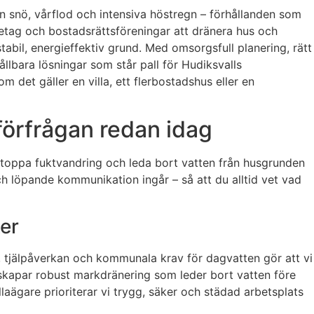
lan snö, vårflod och intensiva höstregn – förhållanden som
retag och bostadsrättsföreningar att dränera hus och
abil, energieffektiv grund. Med omsorgsfull planering, rätt
ållbara lösningar som står pall för Hudiksvalls
m det gäller en villa, ett flerbostadshus eller en
förfrågan redan idag
t stoppa fuktvandring och leda bort vatten från husgrunden
h löpande kommunikation ingår – så att du alltid vet vad
er
er, tjälpåverkan och kommunala krav för dagvatten gör att vi
h skapar robust markdränering som leder bort vatten före
llaägare prioriterar vi trygg, säker och städad arbetsplats