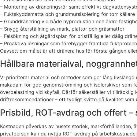
– Montering av dräneringsrör samt effektivt dagvattensys
– Fuktskyddsmatta och grundmursisolering för torr källare
– Grunddränering vid både nyproduktion och äldre fastighe
– Snygg återställning av mark, plattor och gräsmattor
– Felsökning och åtgärdsplan för bristfällig eller dålig drän
– Proaktiva lösningar som förebygger framtida fuktproble
Oavsett om målet är att dränera hus för första gången eller u
Hållbara materialval, noggrannh
Vi prioriterar material och metoder som ger lång livslängd
makadam för god genomströmning och isolerskivor som för
överbelastning vid skyfall. Därför säkerställer vi tillräckli
driftrekommendationer – ett tydligt kvitto på kvalitet som 
Prisbild, ROT-avdrag och offert 
Kostnaden påverkas av husets storlek, markförhållanden, åtk
privatperson kan du nyttja ROT-avdrag på arbetskostnaden, v