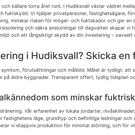
 och källare torra året runt. I Hudiksvall växlar vädret mel
h fuktskydd. Vi hjälper privatpersoner, fastighetsägare, fö
ng, minskar risken för mögel- och fuktskador och ger en st
sisolering och säkra anslutningar till dagvatten skapar vi h
miljö och ett långsiktigt skydd av din investering – oavsett o
ering i Hudiksvall? Skicka en 
m symtom, förutsättningar och målbild. Målet är tydligt: at
på äldre byggnader. Transparent offert, tydlig tidsplan oc
okalkännedom som minskar fuktrisk
sdränering. Vår erfarenhet av lokala jordarter, nivåskillnad
ter fastighetens läge, grundtyp och befintliga ledningar oc
erar vi etappvis produktion för minimal störning, och för vi