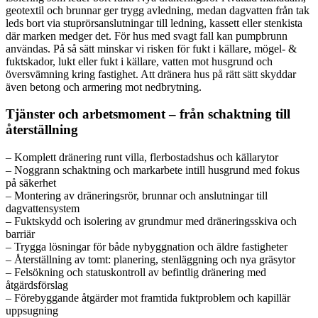
geotextil och brunnar ger trygg avledning, medan dagvatten från tak
leds bort via stuprörsanslutningar till ledning, kassett eller stenkista
där marken medger det. För hus med svagt fall kan pumpbrunn
användas. På så sätt minskar vi risken för fukt i källare, mögel- &
fuktskador, lukt eller fukt i källare, vatten mot husgrund och
översvämning kring fastighet. Att dränera hus på rätt sätt skyddar
även betong och armering mot nedbrytning.
Tjänster och arbetsmoment – från schaktning till
återställning
– Komplett dränering runt villa, flerbostadshus och källarytor
– Noggrann schaktning och markarbete intill husgrund med fokus
på säkerhet
– Montering av dräneringsrör, brunnar och anslutningar till
dagvattensystem
– Fuktskydd och isolering av grundmur med dräneringsskiva och
barriär
– Trygga lösningar för både nybyggnation och äldre fastigheter
– Återställning av tomt: planering, stenläggning och nya gräsytor
– Felsökning och statuskontroll av befintlig dränering med
åtgärdsförslag
– Förebyggande åtgärder mot framtida fuktproblem och kapillär
uppsugning