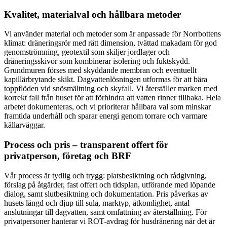
Kvalitet, materialval och hållbara metoder
Vi använder material och metoder som är anpassade för Norrbottens
klimat: dräneringsrör med rätt dimension, tvättad makadam för god
genomströmning, geotextil som skiljer jordlager och
dräneringsskivor som kombinerar isolering och fuktskydd.
Grundmuren förses med skyddande membran och eventuellt
kapillärbrytande skikt. Dagvattenlösningen utformas för att bära
toppflöden vid snösmältning och skyfall. Vi återställer marken med
korrekt fall från huset för att förhindra att vatten rinner tillbaka. Hela
arbetet dokumenteras, och vi prioriterar hållbara val som minskar
framtida underhåll och sparar energi genom torrare och varmare
källarväggar.
Process och pris – transparent offert för
privatperson, företag och BRF
Vår process är tydlig och trygg: platsbesiktning och rådgivning,
förslag på åtgärder, fast offert och tidsplan, utförande med löpande
dialog, samt slutbesiktning och dokumentation. Pris påverkas av
husets längd och djup till sula, marktyp, åtkomlighet, antal
anslutningar till dagvatten, samt omfattning av återställning. För
privatpersoner hanterar vi ROT-avdrag för husdränering när det är