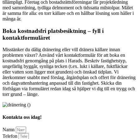
tillämpligt. Företag och bostadsrättsföreningar får projektledning
med samordning, tydliga delmoment och tidssatta milstolpar. Målet
är samma för alla: en torr källare och en hållbar lösning som håller i
många år.
Boka kostnadsfri platsbesiktning – fyll i
kontaktformuläret
Misstänker du dålig dränering eller vill dränera källare innan
problemen växer? Använd vårt kontaktformulär för att boka en
kostnadsfri genomgång på plats i Harads. Beskriv fastighetstyp,
ungefärlig byggår, synliga tecken (t.ex. lukt i källare, fuktfläckar
eller vatten som ligger mot grunden) och önskad tidplan. Vi
återkommer snabbt med förslag, åtgärdsplan och offert för dränering
och dagvattenhantering anpassad till din fastighet. Skicka din
förfrågan via formuläret redan idag så hjälper vi dig till en trygg och
torr grund – länge.
Kontakta oss idag!
Namn
Telefon