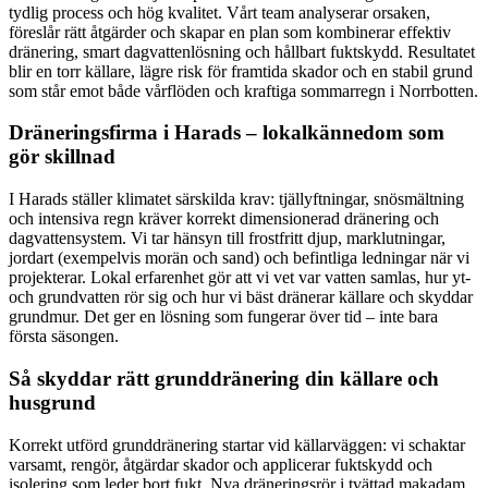
tydlig process och hög kvalitet. Vårt team analyserar orsaken,
föreslår rätt åtgärder och skapar en plan som kombinerar effektiv
dränering, smart dagvattenlösning och hållbart fuktskydd. Resultatet
blir en torr källare, lägre risk för framtida skador och en stabil grund
som står emot både vårflöden och kraftiga sommarregn i Norrbotten.
Dräneringsfirma i Harads – lokalkännedom som
gör skillnad
I Harads ställer klimatet särskilda krav: tjällyftningar, snösmältning
och intensiva regn kräver korrekt dimensionerad dränering och
dagvattensystem. Vi tar hänsyn till frostfritt djup, marklutningar,
jordart (exempelvis morän och sand) och befintliga ledningar när vi
projekterar. Lokal erfarenhet gör att vi vet var vatten samlas, hur yt-
och grundvatten rör sig och hur vi bäst dränerar källare och skyddar
grundmur. Det ger en lösning som fungerar över tid – inte bara
första säsongen.
Så skyddar rätt grunddränering din källare och
husgrund
Korrekt utförd grunddränering startar vid källarväggen: vi schaktar
varsamt, rengör, åtgärdar skador och applicerar fuktskydd och
isolering som leder bort fukt. Nya dräneringsrör i tvättad makadam,