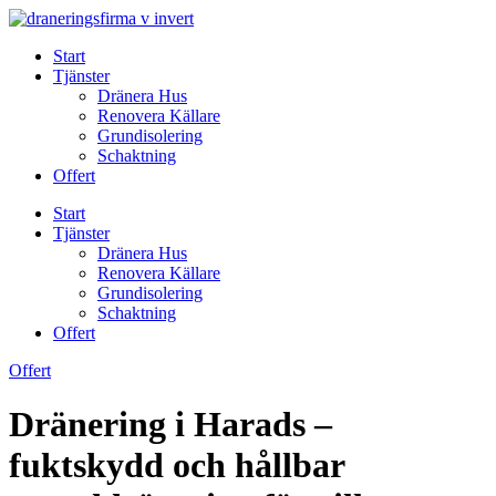
Skip
to
Start
content
Tjänster
Dränera Hus
Renovera Källare
Grundisolering
Schaktning
Offert
Start
Tjänster
Dränera Hus
Renovera Källare
Grundisolering
Schaktning
Offert
Offert
Dränering i Harads –
fuktskydd och hållbar