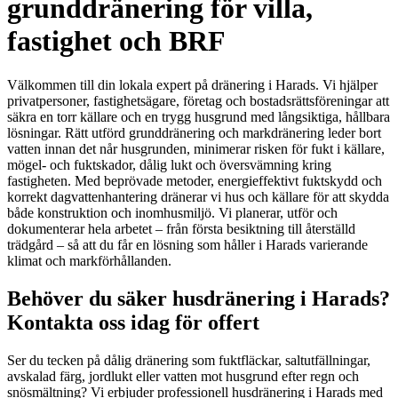
grunddränering för villa,
fastighet och BRF
Välkommen till din lokala expert på dränering i Harads. Vi hjälper
privatpersoner, fastighetsägare, företag och bostadsrättsföreningar att
säkra en torr källare och en trygg husgrund med långsiktiga, hållbara
lösningar. Rätt utförd grunddränering och markdränering leder bort
vatten innan det når husgrunden, minimerar risken för fukt i källare,
mögel- och fuktskador, dålig lukt och översvämning kring
fastigheten. Med beprövade metoder, energieffektivt fuktskydd och
korrekt dagvattenhantering dränerar vi hus och källare för att skydda
både konstruktion och inomhusmiljö. Vi planerar, utför och
dokumenterar hela arbetet – från första besiktning till återställd
trädgård – så att du får en lösning som håller i Harads varierande
klimat och markförhållanden.
Behöver du säker husdränering i Harads?
Kontakta oss idag för offert
Ser du tecken på dålig dränering som fuktfläckar, saltutfällningar,
avskalad färg, jordlukt eller vatten mot husgrund efter regn och
snösmältning? Vi erbjuder professionell husdränering i Harads med