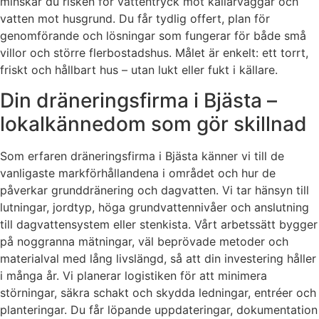
minskar du risken för vattentryck mot källarväggar och
vatten mot husgrund. Du får tydlig offert, plan för
genomförande och lösningar som fungerar för både små
villor och större flerbostadshus. Målet är enkelt: ett torrt,
friskt och hållbart hus – utan lukt eller fukt i källare.
Din dräneringsfirma i Bjästa –
lokalkännedom som gör skillnad
Som erfaren dräneringsfirma i Bjästa känner vi till de
vanligaste markförhållandena i området och hur de
påverkar grunddränering och dagvatten. Vi tar hänsyn till
lutningar, jordtyp, höga grundvattennivåer och anslutning
till dagvattensystem eller stenkista. Vårt arbetssätt bygger
på noggranna mätningar, väl beprövade metoder och
materialval med lång livslängd, så att din investering håller
i många år. Vi planerar logistiken för att minimera
störningar, säkra schakt och skydda ledningar, entréer och
planteringar. Du får löpande uppdateringar, dokumentation