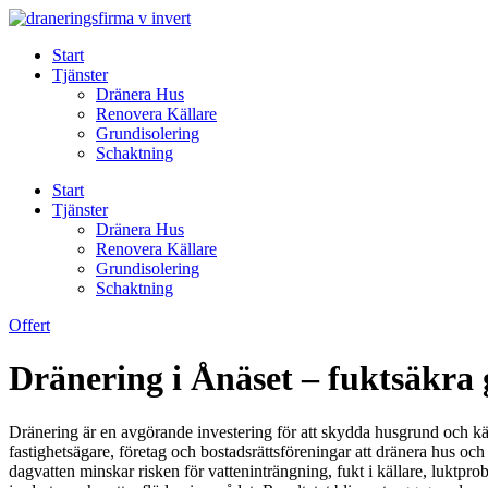
Skip
to
Start
content
Tjänster
Dränera Hus
Renovera Källare
Grundisolering
Schaktning
Start
Tjänster
Dränera Hus
Renovera Källare
Grundisolering
Schaktning
Offert
Dränering i Ånäset – fuktsäkra g
Dränering är en avgörande investering för att skydda husgrund och käll
fastighetsägare, företag och bostadsrättsföreningar att dränera hus o
dagvatten minskar risken för vatteninträngning, fukt i källare, luk