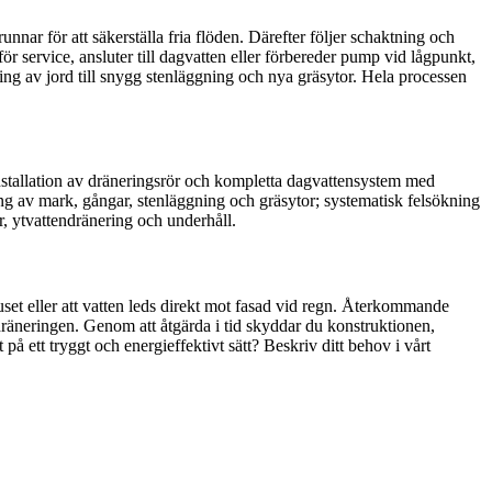
nar för att säkerställa fria flöden. Därefter följer schaktning och
r service, ansluter till dagvatten eller förbereder pump vid lågpunkt,
ning av jord till snygg stenläggning och nya gräsytor. Hela processen
installation av dräneringsrör och kompletta dagvattensystem med
ng av mark, gångar, stenläggning och gräsytor; systematisk felsökning
r, ytvattendränering och underhåll.
huset eller att vatten leds direkt mot fasad vid regn. Återkommande
räneringen. Genom att åtgärda i tid skyddar du konstruktionen,
å ett tryggt och energieffektivt sätt? Beskriv ditt behov i vårt