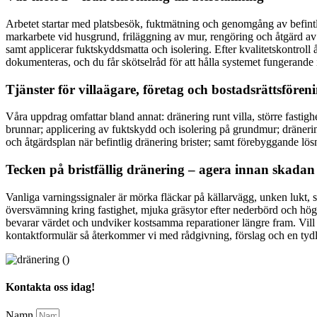
Arbetet startar med platsbesök, fuktmätning och genomgång av befintlig
markarbete vid husgrund, friläggning av mur, rengöring och åtgärd av s
samt applicerar fuktskyddsmatta och isolering. Efter kvalitetskontroll 
dokumenteras, och du får skötselråd för att hålla systemet fungerande 
Tjänster för villaägare, företag och bostadsrättsfören
Våra uppdrag omfattar bland annat: dränering runt villa, större fasti
brunnar; applicering av fuktskydd och isolering på grundmur; dräneri
och åtgärdsplan när befintlig dränering brister; samt förebyggande lö
Tecken på bristfällig dränering – agera innan skadan
Vanliga varningssignaler är mörka fläckar på källarvägg, unken lukt, sa
översvämning kring fastighet, mjuka gräsytor efter nederbörd och hög
bevarar värdet och undviker kostsamma reparationer längre fram. Vill du
kontaktformulär så återkommer vi med rådgivning, förslag och en tydlig
Kontakta oss idag!
Namn