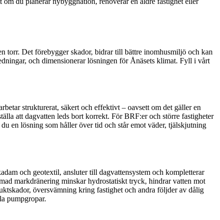
t om du planerar nybyggnation, renoverar en äldre fastighet eller
n torr. Det förebygger skador, bidrar till bättre inomhusmiljö och kan
ledningar, och dimensionerar lösningen för Ånäsets klimat. Fyll i vårt
betar strukturerat, säkert och effektivt – oavsett om det gäller en
tälla att dagvatten leds bort korrekt. För BRF:er och större fastigheter
 en lösning som håller över tid och står emot väder, tjälskjutning
akadam och geotextil, ansluter till dagvattensystem och kompletterar
rmad markdränering minskar hydrostatiskt tryck, hindrar vatten mot
 fuktskador, översvämning kring fastighet och andra följder av dålig
ella pumpgropar.