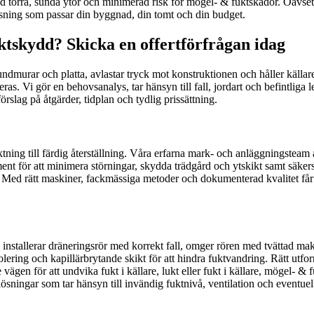
ed torra, sunda ytor och minimerad risk för mögel- & fuktskador. Oavset
lösning som passar din byggnad, din tomt och din budget.
tskydd? Skicka en offertförfrågan idag
dmurar och platta, avlastar tryck mot konstruktionen och håller källare
s. Vi gör en behovsanalys, tar hänsyn till fall, jordart och befintliga 
rslag på åtgärder, tidplan och tydlig prissättning.
tning till färdig återställning. Våra erfarna mark- och anläggningsteam ar
ment för att minimera störningar, skydda trädgård och ytskikt samt säkers
Med rätt maskiner, fackmässiga metoder och dokumenterad kvalitet får du
jup, installerar dräneringsrör med korrekt fall, omger rören med tvättad m
ring och kapillärbrytande skikt för att hindra fuktvandring. Rätt utfo
vägen för att undvika fukt i källare, lukt eller fukt i källare, mögel- &
d lösningar som tar hänsyn till invändig fuktnivå, ventilation och eventu