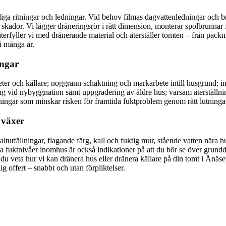
a ritningar och ledningar. Vid behov filmas dagvattenledningar och brun
kador. Vi lägger dräneringsrör i rätt dimension, monterar spolbrunnar fö
återfyller vi med dränerande material och återställer tomten – från pack
i många år.
ingar
gheter och källare; noggrann schaktning och markarbete intill husgrund; 
ng vid nybyggnation samt uppgradering av äldre hus; varsam återställni
sningar som minskar risken för framtida fuktproblem genom rätt lutninga
 växer
ltutfällningar, flagande färg, kall och fuktig mur, stående vatten nära 
a fuktnivåer inomhus är också indikationer på att du bör se över grundd
 veta hur vi kan dränera hus eller dränera källare på din tomt i Ånäset p
 offert – snabbt och utan förpliktelser.