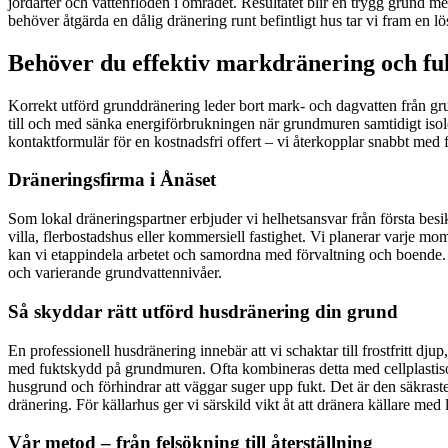
jordarter och vattenflöden i området. Resultatet blir en trygg grund m
behöver åtgärda en dålig dränering runt befintligt hus tar vi fram en 
Behöver du effektiv markdränering och fuk
Korrekt utförd grunddränering leder bort mark- och dagvatten från grun
till och med sänka energiförbrukningen när grundmuren samtidigt isolera
kontaktformulär för en kostnadsfri offert – vi återkopplar snabbt med fö
Dräneringsfirma i Ånäset
Som lokal dräneringspartner erbjuder vi helhetsansvar från första besik
villa, flerbostadshus eller kommersiell fastighet. Vi planerar varje mo
kan vi etappindela arbetet och samordna med förvaltning och boende. 
och varierande grundvattennivåer.
Så skyddar rätt utförd husdränering din grund
En professionell husdränering innebär att vi schaktar till frostfritt d
med fuktskydd på grundmuren. Ofta kombineras detta med cellplastisole
husgrund och förhindrar att väggar suger upp fukt. Det är den säkraste 
dränering. För källarhus ger vi särskild vikt åt att dränera källare me
Vår metod – från felsökning till återställning