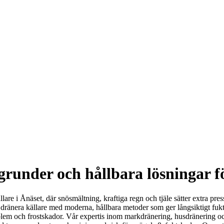
runder och hållbara lösningar fö
are i Ånäset, där snösmältning, kraftiga regn och tjäle sätter extra pres
ch dränera källare med moderna, hållbara metoder som ger långsiktigt f
tproblem och frostskador. Vår expertis inom markdränering, husdräneri