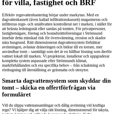
för villa, fastighet och BRF
Effektiv regnvattenhantering börjar under markytan. Med en
dagvattenkassett (även kallad infiltrationskassett) magasineras och
infiltreras regn- och smältvatten kontrollerat ner i marken, i stället för
att belasta ledningsnät eller samlas på tomten. För privatpersoner,
fastighetsägare, företag och bostadsrättsföreningar i Strömsund
innebär detta minskad risk för översvämning, erosion och skador
nära husgrund. Rätt dimensionerat dagvattensystem förbättrar
avrinningen, avlastar dräneringen och bidrar till en torrare, mer
användbar tomt – samtidigt som det är en hållbar lösning som återför
vattnet lokalt till marken. Vi projekterar, installerar och uppgraderar
kompletta system anpassade efter Strömsunds klimat,
markförhållanden och era specifika behov – från schaktning och
rördragning till återställning av gräsmatta och stenytor.
Smarta dagvattensystem som skyddar din
tomt – skicka en offertförfrågan via
formuläret
Vill du slippa vattenansamlingar och dålig avrinning vid kraftiga
regn? Vi hjälper dig att välja rätt lösning, dimensionerad för takyta,