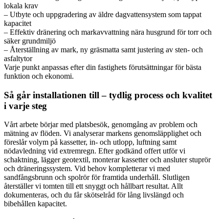
lokala krav
– Utbyte och uppgradering av äldre dagvattensystem som tappat
kapacitet
– Effektiv dränering och markavvattning nära husgrund för torr och
säker grundmiljö
– Återställning av mark, ny gräsmatta samt justering av sten- och
asfaltytor
Varje punkt anpassas efter din fastighets förutsättningar för bästa
funktion och ekonomi.
Så går installationen till – tydlig process och kvalitet
i varje steg
Vårt arbete börjar med platsbesök, genomgång av problem och
mätning av flöden. Vi analyserar markens genomsläpplighet och
föreslår volym på kassetter, in- och utlopp, luftning samt
nödavledning vid extremregn. Efter godkänd offert utför vi
schaktning, lägger geotextil, monterar kassetter och ansluter stuprör
och dräneringssystem. Vid behov kompletterar vi med
sandfångsbrunn och spolrör för framtida underhåll. Slutligen
återställer vi tomten till ett snyggt och hållbart resultat. Allt
dokumenteras, och du får skötselråd för lång livslängd och
bibehållen kapacitet.