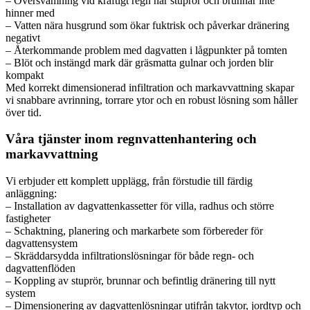
– Översvämning vid kraftigt regn när stuprör och brunnar inte
hinner med
– Vatten nära husgrund som ökar fuktrisk och påverkar dränering
negativt
– Återkommande problem med dagvatten i lågpunkter på tomten
– Blöt och instängd mark där gräsmatta gulnar och jorden blir
kompakt
Med korrekt dimensionerad infiltration och markavvattning skapar
vi snabbare avrinning, torrare ytor och en robust lösning som håller
över tid.
Våra tjänster inom regnvattenhantering och
markavvattning
Vi erbjuder ett komplett upplägg, från förstudie till färdig
anläggning:
– Installation av dagvattenkassetter för villa, radhus och större
fastigheter
– Schaktning, planering och markarbete som förbereder för
dagvattensystem
– Skräddarsydda infiltrationslösningar för både regn- och
dagvattenflöden
– Koppling av stuprör, brunnar och befintlig dränering till nytt
system
– Dimensionering av dagvattenlösningar utifrån takytor, jordtyp och