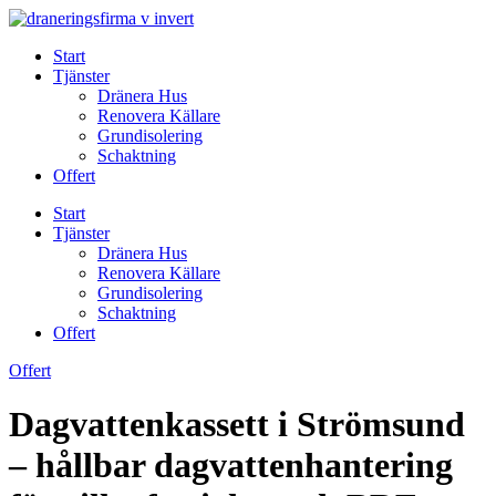
Skip
to
Start
content
Tjänster
Dränera Hus
Renovera Källare
Grundisolering
Schaktning
Offert
Start
Tjänster
Dränera Hus
Renovera Källare
Grundisolering
Schaktning
Offert
Offert
Dagvattenkassett i Strömsund
– hållbar dagvattenhantering