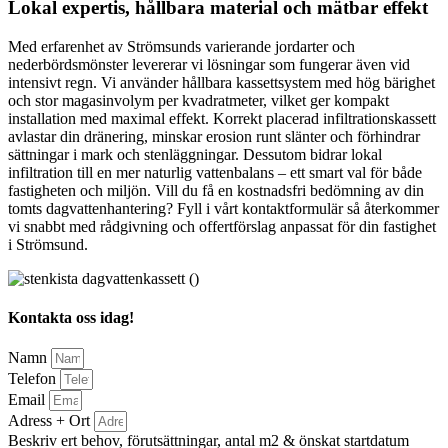
Lokal expertis, hållbara material och mätbar effekt
Med erfarenhet av Strömsunds varierande jordarter och
nederbördsmönster levererar vi lösningar som fungerar även vid
intensivt regn. Vi använder hållbara kassettsystem med hög bärighet
och stor magasinvolym per kvadratmeter, vilket ger kompakt
installation med maximal effekt. Korrekt placerad infiltrationskassett
avlastar din dränering, minskar erosion runt slänter och förhindrar
sättningar i mark och stenläggningar. Dessutom bidrar lokal
infiltration till en mer naturlig vattenbalans – ett smart val för både
fastigheten och miljön. Vill du få en kostnadsfri bedömning av din
tomts dagvattenhantering? Fyll i vårt kontaktformulär så återkommer
vi snabbt med rådgivning och offertförslag anpassat för din fastighet
i Strömsund.
Kontakta oss idag!
Namn
Telefon
Email
Adress + Ort
Beskriv ert behov, förutsättningar, antal m2 & önskat startdatum