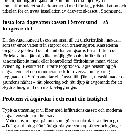
jordart, lutning och gällande kommunala riktlinjer. Fyll i
kontaktformuläret så återkommer vi med förslag, prisindikation och
tidsplan för en trygg installation av dagvattenkassett i Strömsund.
Installera dagvattenkassett i Strömsund – så
fungerar det
En dagvattenkassett byggs samman till ett underjordiskt magasin
som tar emot vatten från stuprör och dräneringsrör. Kassetterna
omges av geotextil och ibland dräneringsgrus för att filtrera och
fördela vattnet jämnt, vilket möjliggör snabb infiltration i
genomsläpplig mark eller kontrollerad fördröjning innan vidare
avledning. Resultatet blir färre toppflöden, lägre belastning på
dagvattennätet och minimerad risk för översvämning kring
byggnaden. I Strömsund tar vi hänsyn till tjälrisk, nivåskillnader och
grundens närhet – rätt placering och rätt djup är avgörande för att
skydda husgrund och markbeläggningar.
Problem vi åtgärdar i och runt din fastighet
Typiska utmaningar vi löser med infiltrationskassett och moderna
dagvattensystem inkluderar:
– Vattenansamlingar på tomt som gör ytor obrukbara efter regn
– Dålig avrinning från hårdgjorda ytor som uppfarter och gångar