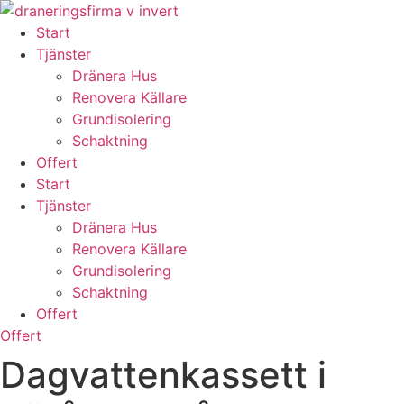
Skip
to
Start
content
Tjänster
Dränera Hus
Renovera Källare
Grundisolering
Schaktning
Offert
Start
Tjänster
Dränera Hus
Renovera Källare
Grundisolering
Schaktning
Offert
Offert
Dagvattenkassett i