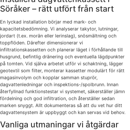
Söråker – rätt utfört från start
En lyckad installation börjar med mark- och
kapacitetsbedömning. Vi analyserar takytor, lutningar,
jordart (t.ex. morän eller lerinslag), snösmältning och
toppflöden. Därefter dimensionerar vi
infiltrationskassetten och planerar läget i förhållande till
husgrund, befintlig dränering och eventuella lägdpunkter
på tomten. Vid själva arbetet utför vi schaktning, lägger
geotextil som filter, monterar kassetter modulärt för rätt
magasinvolym och kopplar samman stuprör,
dagvattenledningar och inspektions-/spolbrunn. Innan
återfyllnad funktionstestar vi systemet, säkerställer jämn
fördelning och god infiltration, och återställer sedan
marken snyggt. Allt dokumenteras så att du vet hur ditt
dagvattensystem är uppbyggt och kan servas vid behov.
Vanliga utmaningar vi åtgärdar