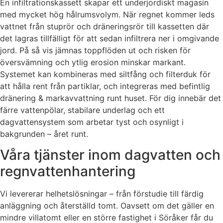
En infiltrationskassett skapar ett underjordiskt magasin
med mycket hög hålrumsvolym. När regnet kommer leds
vattnet från stuprör och dräneringsrör till kassetten där
det lagras tillfälligt för att sedan infiltrera ner i omgivande
jord. På så vis jämnas toppflöden ut och risken för
översvämning och ytlig erosion minskar markant.
Systemet kan kombineras med siltfång och filterduk för
att hålla rent från partiklar, och integreras med befintlig
dränering & markavvattning runt huset. För dig innebär det
färre vattenpölar, stabilare underlag och ett
dagvattensystem som arbetar tyst och osynligt i
bakgrunden – året runt.
Våra tjänster inom dagvatten och
regnvattenhantering
Vi levererar helhetslösningar – från förstudie till färdig
anläggning och återställd tomt. Oavsett om det gäller en
mindre villatomt eller en större fastighet i Söråker får du