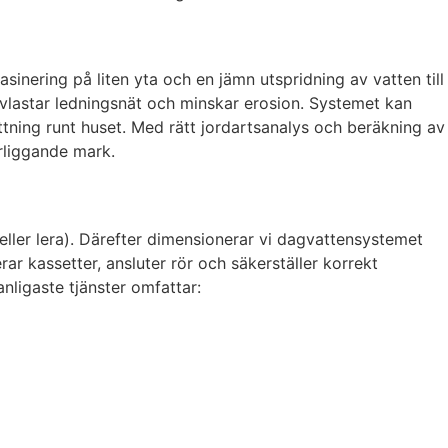
nering på liten yta och en jämn utspridning av vatten till
avlastar ledningsnät och minskar erosion. Systemet kan
ttning runt huset. Med rätt jordartsanalys och beräkning av
ärliggande mark.
ller lera). Därefter dimensionerar vi dagvattensystemet
rar kassetter, ansluter rör och säkerställer korrekt
anligaste tjänster omfattar: