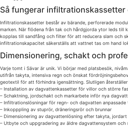
Så fungerar infiltrationskassette
Infiltrationskassetter består av bärande, perforerade modu
marken. När flödena från tak och hårdgjorda ytor leds till
kopplas till sandfång och filter för att reducera slam och
infiltrationskapacitet säkerställs att vattnet tas om hand l
Dimensionering, schakt och profes
Varje tomt i Sävar är unik. Vi börjar med platsbesök, nivå
utifrån takyta, intensiva regn och önskat fördröjningsbehov.
geotextil för att förhindra igensättning. Slutligen återställe
– Installation av dagvattenkassetter för villor och större fa
– Schaktning, jordschakt och markarbete inför nya dagvat
– Infiltrationslösningar för regn- och dagvatten anpassade t
– Inkopppling av stuprör, dräneringsrör och brunnar
– Dimensionering av dagvattenlösning efter takyta, jordart
– Utbyte och uppgradering av äldre dagvattensystem och s