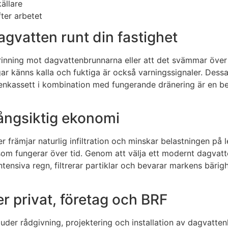
ällare
fter arbetet
gvatten runt din fastighet
nning mot dagvattenbrunnarna eller att det svämmar över vi
äggar känns kalla och fuktiga är också varningssignaler. De
nkassett i kombination med fungerande dränering är en be
ångsiktig ekonomi
rämjar naturlig infiltration och minskar belastningen på l
ng som fungerar över tid. Genom att välja ett modernt dagv
intensiva regn, filtrerar partiklar och bevarar markens bäri
er privat, företag och BRF
rbjuder rådgivning, projektering och installation av dagvat