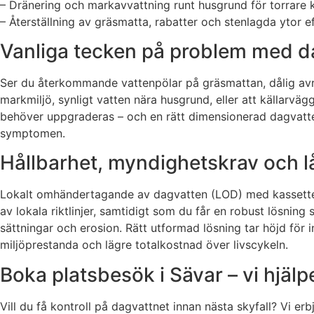
– Dränering och markavvattning runt husgrund för torrare k
– Återställning av gräsmatta, rabatter och stenlagda ytor e
Vanliga tecken på problem med da
Ser du återkommande vattenpölar på gräsmattan, dålig avri
markmiljö, synligt vatten nära husgrund, eller att källarv
behöver uppgraderas – och en rätt dimensionerad dagvatte
symptomen.
Hållbarhet, myndighetskrav och l
Lokalt omhändertagande av dagvatten (LOD) med kassetter f
av lokala riktlinjer, samtidigt som du får en robust lösni
sättningar och erosion. Rätt utformad lösning tar höjd för 
miljöprestanda och lägre totalkostnad över livscykeln.
Boka platsbesök i Sävar – vi hjälp
Vill du få kontroll på dagvattnet innan nästa skyfall? Vi e