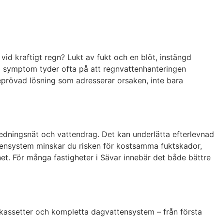
d kraftigt regn? Lukt av fukt och en blöt, instängd
ssa symptom tyder ofta på att regnvattenhanteringen
prövad lösning som adresserar orsaken, inte bara
edningsnät och vattendrag. Det kan underlätta efterlevnad
attensystem minskar du risken för kostsamma fuktskador,
ghet. För många fastigheter i Sävar innebär det både bättre
tenkassetter och kompletta dagvattensystem – från första