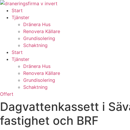
Skip
to
Start
content
Tjänster
Dränera Hus
Renovera Källare
Grundisolering
Schaktning
Start
Tjänster
Dränera Hus
Renovera Källare
Grundisolering
Schaktning
Offert
Dagvattenkassett i Säva
fastighet och BRF