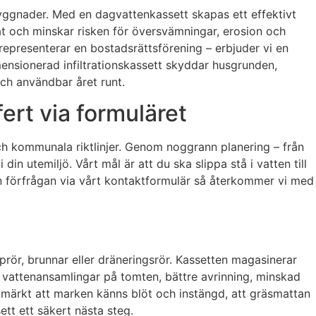
byggnader. Med en dagvattenkassett skapas ett effektivt
at och minskar risken för översvämningar, erosion och
 representerar en bostadsrättsförening – erbjuder vi en
ensionerad infiltrationskassett skyddar husgrunden,
och användbar året runt.
ert via formuläret
ch kommunala riktlinjer. Genom noggrann planering – från
din utemiljö. Vårt mål är att du ska slippa stå i vatten till
a en förfrågan via vårt kontaktformulär så återkommer vi med
prör, brunnar eller dräneringsrör. Kassetten magasinerar
för vattenansamlingar på tomten, bättre avrinning, minskad
 märkt att marken känns blöt och instängd, att gräsmattan
ett ett säkert nästa steg.