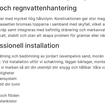
r och regnvattenhantering
ler med mycket hög hålvolym. Konstruktionen ger stor magasi
 kassetten bromsas topparna i samband med skyfall, vilket 
 skräp samt integreras med befintlig dränering och markavva
okalt, stabilt och utan att skapa problem för grannar eller n
sionell installation
mätning och bedömning av jordart (exempelvis sand, morän e
 Vid installation utför vi schaktning, lägger bärlager, monte
r vi marken så att din utemiljö blir snygg och hållbar. Våra v
stigheter
tensystem
ill din tomt
 och flöden
tenkistor