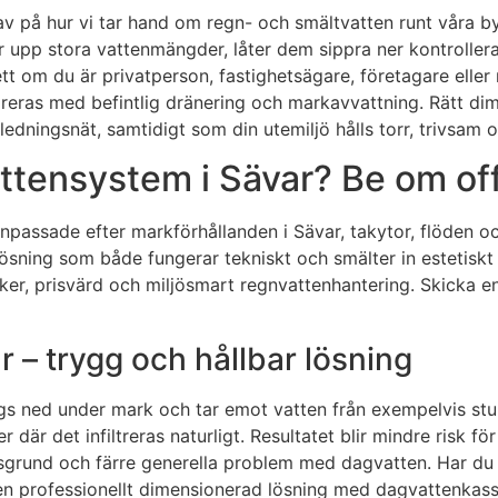
krav på hur vi tar hand om regn- och smältvatten runt våra 
r upp stora vattenmängder, låter dem sippra ner kontroller
ett om du är privatperson, fastighetsägare, företagare eller
reras med befintlig dränering och markavvattning. Rätt dim
dningsnät, samtidigt som din utemiljö hålls torr, trivsam 
ttensystem i Sävar? Be om off
npassade efter markförhållanden i Sävar, takytor, flöden o
lösning som både fungerar tekniskt och smälter in estetiskt i 
t säker, prisvärd och miljösmart regnvattenhantering. Skick
r – trygg och hållbar lösning
yggs ned under mark och tar emot vatten från exempelvis stu
r där det infiltreras naturligt. Resultatet blir mindre risk 
usgrund och färre generella problem med dagvatten. Har du
är en professionellt dimensionerad lösning med dagvattenkass