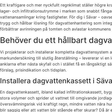
Ett kraftigare och mer nyckfullt regnklimat ställer högre 
lager- och infiltrationsutrymme i marken som snabbt fånga
vattenansamlingar kring fastigheter. För dig i Sävar – oavs
trygg och hållbar lösning för dagvattenhantering som integ
förbättrar avrinningen på tomten och avlastar kommunens le
Behöver du ett hållbart dagva
Vi projekterar och installerar kompletta dagvattensystem a
markundersökning till slutlig återställning – levererar vi en 
anklarna efter nästa skyfall och i stället få en långsiktig
förslag, prisindikation och tidsplan.
Installera dagvattenkassett i Säva
En dagvattenkassett, ibland kallad infiltrationskassett, b
stora volymer och sprider ut vattnet till omgivande jordlage
översvämningsrisk vid kraftigt regn, mindre vatten nära h
blir saggig eller att vatten blir stående efter skurar? Då 