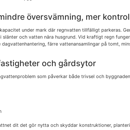
– mindre översvämning, mer kontrol
apacitet under mark där regnvatten tillfälligt parkeras. Ge
n i slänter och vatten nära husgrund. Vid kraftigt regn fung
ättre dagvattenhantering, färre vattenansamlingar på tomt, 
 fastigheter och gårdsytor
attenproblem som påverkar både trivsel och byggnadens li
n
attnet dit det gör nytta och skyddar konstruktioner, planter