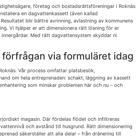
astighetsägare, företag och bostadsrättsföreningar i Roknäs
nstallera en dagvattenkassett (även kallad
n. Resultatet blir bättre avrinning, avlastning av kommunens
g. Vi hjälper er att dimensionera rätt lösning för er
ch innergårdar. Med rätt dagvattensystem skyddar ni
förfrågan via formuläret idag
 Roknäs. Vår process omfattar platsbesök,
 hand om hela entreprenaden: schakt, läggning av kassett
nvattenhantering som minskar problemen här och nu – och
jordiskt magasin. Där fördelas flödet och infiltreras
vattennivå och avstånd till husgrund. Rätt dimensionering
enad säkerställer att alla delar – från dränering till