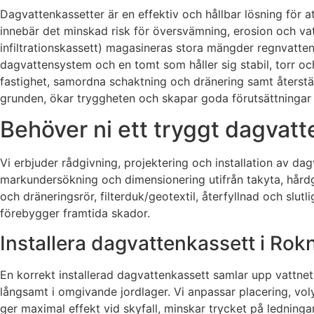
Dagvattenkassetter är en effektiv och hållbar lösning för a
innebär det minskad risk för översvämning, erosion och va
infiltrationskassett) magasineras stora mängder regnvatten ti
dagvattensystem och en tomt som håller sig stabil, torr och 
fastighet, samordna schaktning och dränering samt återställ
grunden, ökar tryggheten och skapar goda förutsättningar f
Behöver ni ett tryggt dagvatt
Vi erbjuder rådgivning, projektering och installation av d
markundersökning och dimensionering utifrån takyta, hårdgj
och dräneringsrör, filterduk/geotextil, återfyllnad och slu
förebygger framtida skador.
Installera dagvattenkassett i Rok
En korrekt installerad dagvattenkassett samlar upp vattnet f
långsamt i omgivande jordlager. Vi anpassar placering, vol
ger maximal effekt vid skyfall, minskar trycket på ledningar