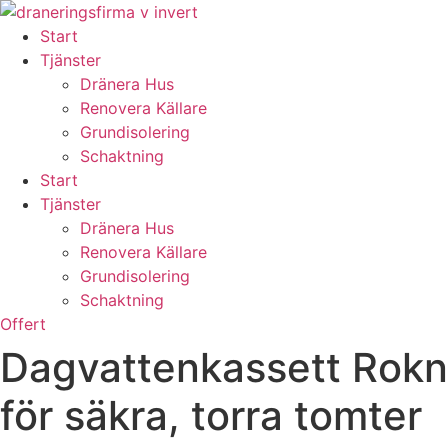
Skip
to
Start
content
Tjänster
Dränera Hus
Renovera Källare
Grundisolering
Schaktning
Start
Tjänster
Dränera Hus
Renovera Källare
Grundisolering
Schaktning
Offert
Dagvattenkassett Roknä
för säkra, torra tomter