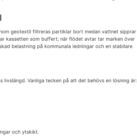
l
nom geotextil filtreras partiklar bort medan vattnet sipprar
erar kassetten som buffert; när flödet avtar tar marken över
minskad belastning på kommunala ledningar och en stabilare
vslängd. Vanliga tecken på att det behövs en lösning är:
ingar och ytskikt.