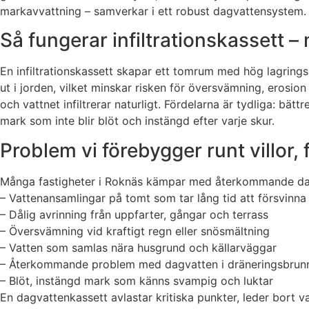
markavvattning – samverkar i ett robust dagvattensystem.
Så fungerar infiltrationskassett 
En infiltrationskassett skapar ett tomrum med hög lagringsk
ut i jorden, vilket minskar risken för översvämning, erosio
och vattnet infiltrerar naturligt. Fördelarna är tydliga: b
mark som inte blir blöt och instängd efter varje skur.
Problem vi förebygger runt villor,
Många fastigheter i Roknäs kämpar med återkommande dagv
– Vattenansamlingar på tomt som tar lång tid att försvinna
– Dålig avrinning från uppfarter, gångar och terrass
– Översvämning vid kraftigt regn eller snösmältning
– Vatten som samlas nära husgrund och källarväggar
– Återkommande problem med dagvatten i dräneringsbrun
– Blöt, instängd mark som känns svampig och luktar
En dagvattenkassett avlastar kritiska punkter, leder bort v