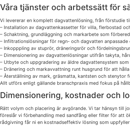
Våra tjänster och arbetssätt för 
Vi levererar en komplett dagvattenlösning, från förstudie ti
– Installation av dagvattenkassetter för villa, flerbostad o
– Schaktning, grundläggning och markarbete som förbered
– Infiltrationslösningar för regn- och dagvatten anpassade 
– Inkopppling av stuprör, dräneringsrör och fördelningsbrun
– Dimensionering av dagvattenlösningar utifrån takyta, hår
– Utbyte och uppgradering av äldre dagvattensystem som in
– Dränering och markavvattning runt husgrund för att hålla
– Återställning av mark, gräsmatta, kantsten och stenytor fö
Allt utförs enligt gällande branschpraxis med fokus på hållb
Dimensionering, kostnader och lo
Rätt volym och placering är avgörande. Vi tar hänsyn till jo
föreslår vi förbehandling med sandfång eller filter för at
rådgivning får ni en kostnadseffektiv lösning som uppfyll