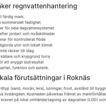
säker regnvattenhantering
ll färdig mark:
ch kommersiell fastighet
er för hela dagvattensystemet
efter jordart och nivåskillnader
nar för kontrollerat flöde
dgjorda ytor och lokalt klimat
te räcker till idag
 källare och krypgrund torra
r ett snyggt slutresultat
arhet, funktion och estetik.
kala förutsättningar i Roknäs
rdtyp (sand, morän, lera), lutningar, frost, avstånd till by
t öka livslängden. Kostnaden påverkas främst av markförhål
er kraven på lokal omhändertagning av dagvatten (LOD) och