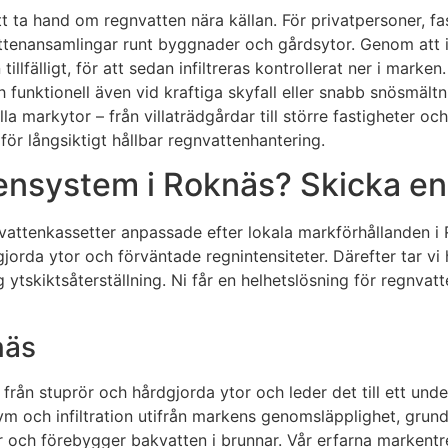
tt ta hand om regnvatten nära källan. För privatpersoner, f
ttenansamlingar runt byggnader och gårdsytor. Genom att i
llfälligt, för att sedan infiltreras kontrollerat ner i marke
funktionell även vid kraftiga skyfall eller snabb snösmältnin
a markytor – från villaträdgårdar till större fastigheter o
ör långsiktigt hållbar regnvattenhantering.
ensystem i Roknäs? Skicka en 
agvattenkassetter anpassade efter lokala markförhållanden i
orda ytor och förväntade regnintensiteter. Därefter tar vi
tlig ytskiktsåterställning. Ni får en helhetslösning för reg
näs
rån stuprör och hårdgjorda ytor och leder det till ett under
ym och infiltration utifrån markens genomsläpplighet, grund
 och förebygger bakvatten i brunnar. Vår erfarna markentrepr