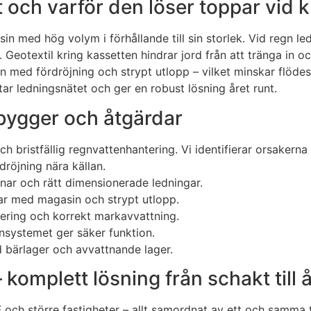
t och varför den löser toppar vid k
in med hög volym i förhållande till sin storlek. Vid regn led
en. Geotextil kring kassetten hindrar jord från att tränga i
n med fördröjning och strypt utlopp – vilket minskar flöde
r ledningsnätet och ger en robust lösning året runt.
bygger och åtgärdar
bristfällig regnvattenhantering. Vi identifierar orsakerna
dröjning nära källan.
unnar och rätt dimensionerade ledningar.
par med magasin och strypt utlopp.
ering och korrekt markavvattning.
systemet ger säker funktion.
d bärlager och avvattnande lager.
omplett lösning från schakt till å
F och större fastigheter – allt samordnat av ett och samma 