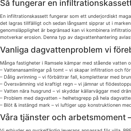
Så fungerar en infiltrationskasset
En infiltrationskassett fungerar som ett underjordiskt magas
det lagras tillfälligt och sedan långsamt sipprar ut i mark
genomsläpplighet är begränsad kan vi kombinera infiltratio
motverkar erosion. Denna typ av dagvattenhantering avlasta
Vanliga dagvattenproblem vi före
Många fastigheter i Ramsele kämpar med stående vatten och 
– Vattenansamlingar på tomt – vi skapar infiltration och för
– Dålig avrinning – vi förbättrar fall, kompletterar med br
– Översvämning vid kraftigt regn – vi jämnar ut flödestop
– Vatten nära husgrund – vi skyddar källarväggar med drän
– Problem med dagvatten – helhetsgrepp på hela dagvatten
– Blöt & instängd mark – vi luftiger upp konstruktionen me
Våra tjänster och arbetsmoment – k
Vi erbjuder en nyckelfärdig leverans anpassad för villa, BR