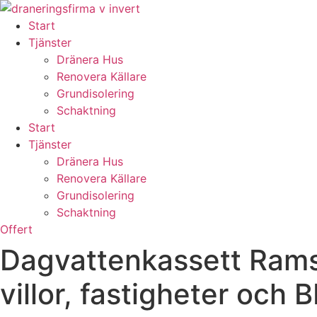
Skip
to
Start
content
Tjänster
Dränera Hus
Renovera Källare
Grundisolering
Schaktning
Start
Tjänster
Dränera Hus
Renovera Källare
Grundisolering
Schaktning
Offert
Dagvattenkassett Ramse
villor, fastigheter och 