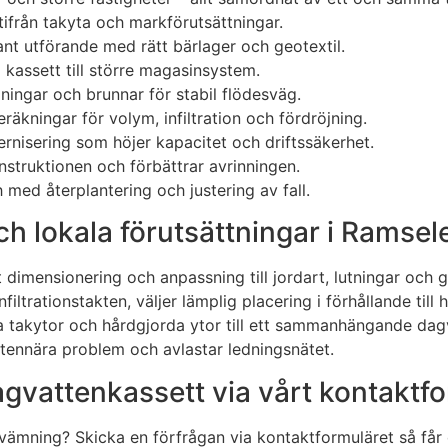
utifrån takyta och markförutsättningar.
t utförande med rätt bärlager och geotextil.
a kassett till större magasinsystem.
ingar och brunnar för stabil flödesväg.
räkningar för volym, infiltration och fördröjning.
rnisering som höjer kapacitet och driftssäkerhet.
struktionen och förbättrar avrinningen.
 med återplantering och justering av fall.
ch lokala förutsättningar i Ramsel
 dimensionering och anpassning till jordart, lutningar och g
rationstakten, väljer lämplig placering i förhållande till 
a takytor och hårdgjorda ytor till ett sammanhängande dag
ttennära problem och avlastar ledningsnätet.
agvattenkassett via vårt kontaktf
ersvämning? Skicka en förfrågan via kontaktformuläret så få