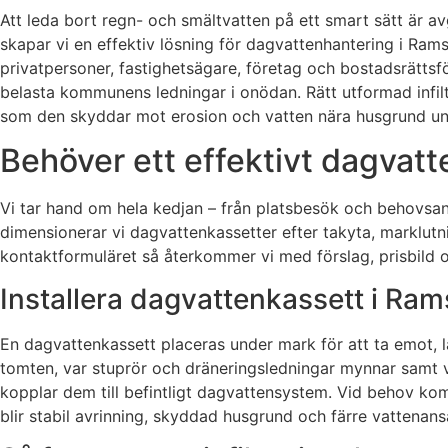
Att leda bort regn- och smältvatten på ett smart sätt är a
skapar vi en effektiv lösning för dagvattenhantering i Rams
privatpersoner, fastighetsägare, företag och bostadsrätts
belasta kommunens ledningar i onödan. Rätt utformad infil
som den skyddar mot erosion och vatten nära husgrund und
Behöver ett effektivt dagvatt
Vi tar hand om hela kedjan – från platsbesök och behovsanal
dimensionerar vi dagvattenkassetter efter takyta, marklutn
kontaktformuläret så återkommer vi med förslag, prisbild o
Installera dagvattenkassett i Ram
En dagvattenkassett placeras under mark för att ta emot, la
tomten, var stuprör och dräneringsledningar mynnar samt var
kopplar dem till befintligt dagvattensystem. Vid behov kom
blir stabil avrinning, skyddad husgrund och färre vattenans