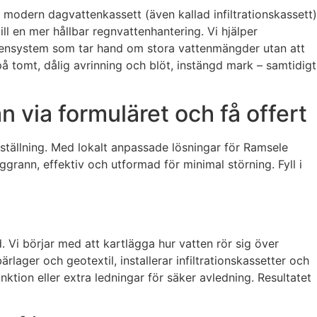
 modern dagvattenkassett (även kallad infiltrationskassett)
l en mer hållbar regnvattenhantering. Vi hjälper
attensystem som tar hand om stora vattenmängder utan att
 tomt, dålig avrinning och blöt, instängd mark – samtidigt
 via formuläret och få offert
erställning. Med lokalt anpassade lösningar för Ramsele
grann, effektiv och utformad för minimal störning. Fyll i
. Vi börjar med att kartlägga hur vatten rör sig över
lager och geotextil, installerar infiltrationskassetter och
tion eller extra ledningar för säker avledning. Resultatet