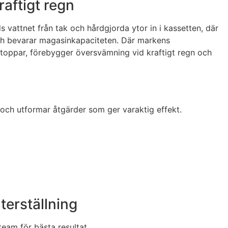
raftigt regn
s vattnet från tak och hårdgjorda ytor in i kassetten, där
n och bevarar magasinkapaciteten. Där markens
stoppar, förebygger översvämning vid kraftigt regn och
 och utformar åtgärder som ger varaktig effekt.
terställning
team för bästa resultat.