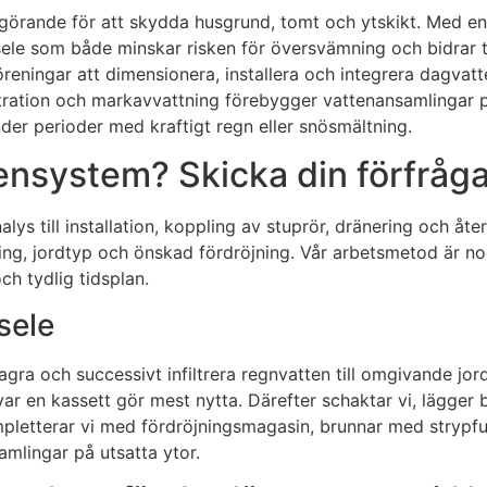
vgörande för att skydda husgrund, tomt och ytskikt. Med en
ele som både minskar risken för översvämning och bidrar til
föreningar att dimensionera, installera och integrera dagv
tration och markavvattning förebygger vattenansamlingar på
er perioder med kraftigt regn eller snösmältning.
ensystem? Skicka din förfrågan
ys till installation, koppling av stuprör, dränering och åt
ing, jordtyp och önskad fördröjning. Vår arbetsmetod är nog
ch tydlig tidsplan.
sele
gra och successivt infiltrera regnvatten till omgivande jord
 en kassett gör mest nytta. Därefter schaktar vi, lägger bär
pletterar vi med fördröjningsmagasin, brunnar med strypfunk
amlingar på utsatta ytor.