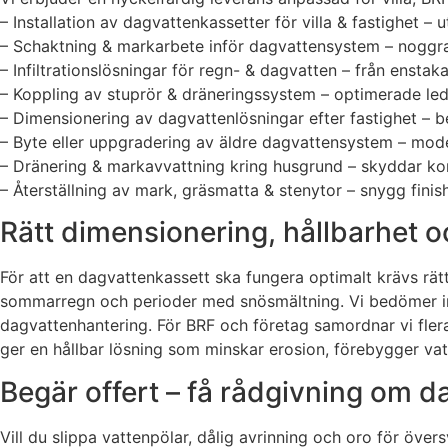
– Installation av dagvattenkassetter för villa & fastighet – 
– Schaktning & markarbete inför dagvattensystem – noggran
– Infiltrationslösningar för regn- & dagvatten – från enstak
– Koppling av stuprör & dräneringssystem – optimerade ledn
– Dimensionering av dagvattenlösningar efter fastighet – be
– Byte eller uppgradering av äldre dagvattensystem – mode
– Dränering & markavvattning kring husgrund – skyddar kon
– Återställning av mark, gräsmatta & stenytor – snygg finish
Rätt dimensionering, hållbarhet o
För att en dagvattenkassett ska fungera optimalt krävs rätt
sommarregn och perioder med snösmältning. Vi bedömer infilt
dagvattenhantering. För BRF och företag samordnar vi fler
ger en hållbar lösning som minskar erosion, förebygger va
Begär offert – få rådgivning om d
Vill du slippa vattenpölar, dålig avrinning och oro för öv