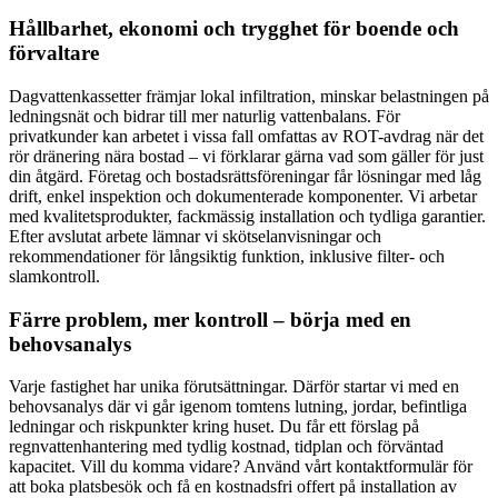
Hållbarhet, ekonomi och trygghet för boende och
förvaltare
Dagvattenkassetter främjar lokal infiltration, minskar belastningen på
ledningsnät och bidrar till mer naturlig vattenbalans. För
privatkunder kan arbetet i vissa fall omfattas av ROT-avdrag när det
rör dränering nära bostad – vi förklarar gärna vad som gäller för just
din åtgärd. Företag och bostadsrättsföreningar får lösningar med låg
drift, enkel inspektion och dokumenterade komponenter. Vi arbetar
med kvalitetsprodukter, fackmässig installation och tydliga garantier.
Efter avslutat arbete lämnar vi skötselanvisningar och
rekommendationer för långsiktig funktion, inklusive filter- och
slamkontroll.
Färre problem, mer kontroll – börja med en
behovsanalys
Varje fastighet har unika förutsättningar. Därför startar vi med en
behovsanalys där vi går igenom tomtens lutning, jordar, befintliga
ledningar och riskpunkter kring huset. Du får ett förslag på
regnvattenhantering med tydlig kostnad, tidplan och förväntad
kapacitet. Vill du komma vidare? Använd vårt kontaktformulär för
att boka platsbesök och få en kostnadsfri offert på installation av