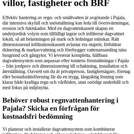
villor, fastigheter och BRF
Effektiv hantering av regn- och smältvatten är avgörande i Pajala,
där intensiva skyfall och snösmältning kan leda till översvämningar,
erosion och fuktskador. Med en dagvattenkassett skapas en
underjordisk volym som tillfälligt lagrar och infiltrerar dagvattnet
lokalt, så att belastningen på mark och ledningar minskar. Rätt
dimensionerad infiltrationskassett avlastar era stuprör, förbättrar
dränering & markavvattning och förebygger vattenansamling nära
husgrund och gångytor. Vi levererar kompletta, hållbara
dagvattensystem som anpassas efter tomtens förutsättningar i Pajala
– från jordprov och dimensionering till schaktning, installation och
återställning. Oavsett om du är privatperson, fastighetsägare, företag
eller bostadsrättsförening får du en trygg, långsiktig lösning som
klarar både kraftiga regn och vårflöden, utan onödigt underhåll och
med fokus på miljönytta.
Behöver robust regnvattenhantering i
Pajala? Skicka en förfrågan för
kostnadsfri bedömning
Vi planerar och installerar dagvattensystem som kombinerar