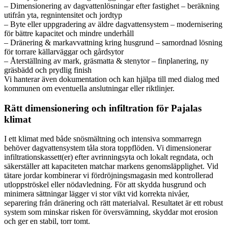
– Dimensionering av dagvattenlösningar efter fastighet – beräkning
utifrån yta, regnintensitet och jordtyp
– Byte eller uppgradering av äldre dagvattensystem – modernisering
för bättre kapacitet och mindre underhåll
– Dränering & markavvattning kring husgrund – samordnad lösning
för torrare källarväggar och gårdsytor
– Återställning av mark, gräsmatta & stenytor – finplanering, ny
gräsbädd och prydlig finish
Vi hanterar även dokumentation och kan hjälpa till med dialog med
kommunen om eventuella anslutningar eller riktlinjer.
Rätt dimensionering och infiltration för Pajalas
klimat
I ett klimat med både snösmältning och intensiva sommarregn
behöver dagvattensystem tåla stora toppflöden. Vi dimensionerar
infiltrationskassett(er) efter avrinningsyta och lokalt regndata, och
säkerställer att kapaciteten matchar markens genomsläpplighet. Vid
tätare jordar kombinerar vi fördröjningsmagasin med kontrollerad
utloppströskel eller nödavledning. För att skydda husgrund och
minimera sättningar lägger vi stor vikt vid korrekta nivåer,
separering från dränering och rätt materialval. Resultatet är ett robust
system som minskar risken för översvämning, skyddar mot erosion
och ger en stabil, torr tomt.