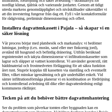
infiltration, fördröjning och säker avledning – skräddarsytt för
nordligt klimat, tjälrisk och varierande jordarter. Genom att tidigt
utreda markens genomsläpplighet och nivåskillnader säkerställer vi
att din investering fungerar från dag ett. Fyll i vårt kontaktformulär
för rådgivning, preliminär dimensionering och offert.
Installera dagvattenkassett i Pajala – så skapar vi en
säker lösning
Vår process börjar med platsbesök och markanalys: vi bedömer
lutningar, jordtyp (t.ex. morän, sand eller mer finkornig jord),
avstånd till husgrund och befintlig dränering. Utifrån beräknad
regnintensitet och takyta dimensionerar vi infiltrationskassetter som
lagrar och släpper ut vattnet kontrollerat. Vi använder geotextil, rätt
bäddmaterial och frostmedveten förläggning för att säkra funktion
året runt. Stuprör kopplas till kassetten via slamfång och eventuellt
filter, vilket minskar igensättning och gör underhållet enkelt. Vid
sämre infiltrationsförmåga planerar vi en kombination av fördröjning
och kontrollerad avledning till dike eller dagvattenledning enligt
kommunens riktlinjer.
Tecken på att du behöver bättre dagvattenhantering
Ser du problem som påverkar tomten eller byggnaden kan en