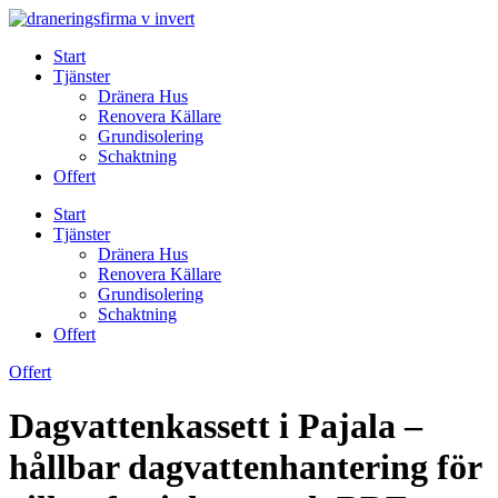
Skip
to
Start
content
Tjänster
Dränera Hus
Renovera Källare
Grundisolering
Schaktning
Offert
Start
Tjänster
Dränera Hus
Renovera Källare
Grundisolering
Schaktning
Offert
Offert
Dagvattenkassett i Pajala –
hållbar dagvattenhantering för