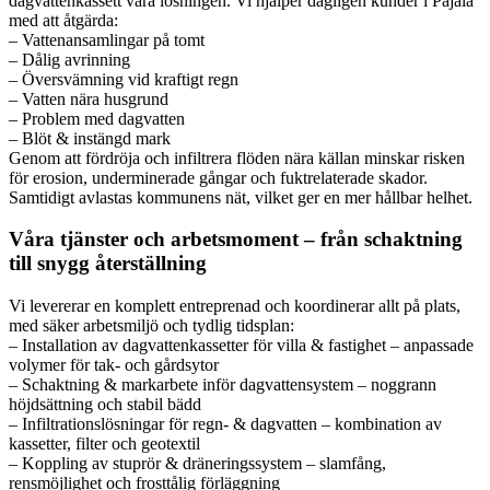
dagvattenkassett vara lösningen. Vi hjälper dagligen kunder i Pajala
med att åtgärda:
– Vattenansamlingar på tomt
– Dålig avrinning
– Översvämning vid kraftigt regn
– Vatten nära husgrund
– Problem med dagvatten
– Blöt & instängd mark
Genom att fördröja och infiltrera flöden nära källan minskar risken
för erosion, underminerade gångar och fuktrelaterade skador.
Samtidigt avlastas kommunens nät, vilket ger en mer hållbar helhet.
Våra tjänster och arbetsmoment – från schaktning
till snygg återställning
Vi levererar en komplett entreprenad och koordinerar allt på plats,
med säker arbetsmiljö och tydlig tidsplan:
– Installation av dagvattenkassetter för villa & fastighet – anpassade
volymer för tak- och gårdsytor
– Schaktning & markarbete inför dagvattensystem – noggrann
höjdsättning och stabil bädd
– Infiltrationslösningar för regn- & dagvatten – kombination av
kassetter, filter och geotextil
– Koppling av stuprör & dräneringssystem – slamfång,
rensmöjlighet och frosttålig förläggning