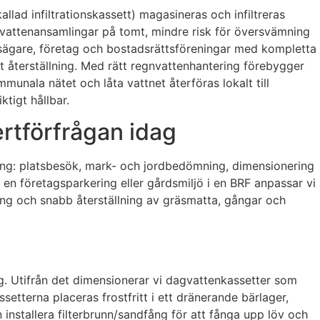
llad infiltrationskassett) magasineras och infiltreras
rre vattenansamlingar på tomt, mindre risk för översvämning
hetsägare, företag och bostadsrättsföreningar med kompletta
t återställning. Med rätt regnvattenhantering förebygger
unala nätet och låta vattnet återföras lokalt till
tigt hållbar.
ertförfrågan idag
ring: platsbesök, mark- och jordbedömning, dimensionering
, en företagsparkering eller gårdsmiljö i en BRF anpassar vi
ing och snabb återställning av gräsmatta, gångar och
ring. Utifrån det dimensionerar vi dagvattenkassetter som
assetterna placeras frostfritt i ett dränerande bärlager,
n installera filterbrunn/sandfång för att fånga upp löv och