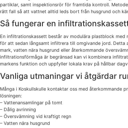
partiklar, samt inspektionsrör för framtida kontroll. Meto
rätt fall så att vattnet alltid leds bort från husgrund och kä
Så fungerar en infiltrationskasse
En infiltrationskassett består av modulära plastblock me
för att sedan långsamt infiltrera till omgivande jord. Dett
mark, vatten nära husgrund eller återkommande översvämni
infiltrationsförmåga är begränsad kan vi kombinera infiltra
markens funktion och uppfyller lokala krav på hållbar dagv
Vanliga utmaningar vi åtgärdar r
Många i Koskullskulle kontaktar oss med återkommande pro
lösningen:
– Vattenansamlingar på tomt
– Dålig avrinning
– Översvämning vid kraftigt regn
– Vatten nära husgrund