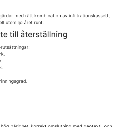
ärdar med rätt kombination av infiltrationskassett,
l utemiljö året runt.
till återställning
örutsättningar:
rk.
r.
k.
rinningsgrad.
ed hög bärighet, korrekt omslutning med geotextil och