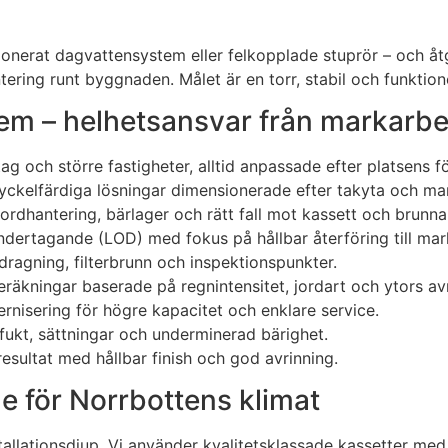
ionerat dagvattensystem eller felkopplade stuprör – och åtg
ing runt byggnaden. Målet är en torr, stabil och funktionel
m – helhetsansvar från markarbete 
etag och större fastigheter, alltid anpassade efter platsens f
– nyckelfärdiga lösningar dimensionerade efter takyta och ma
rdhantering, bärlager och rätt fall mot kassett och brunna
ändertagande (LOD) med fokus på hållbar återföring till mar
ragning, filterbrunn och inspektionspunkter.
eräkningar baserade på regnintensitet, jordart och ytors av
rnisering för högre kapacitet och enklare service.
ukt, sättningar och underminerad bärighet.
resultat med hållbar finish och god avrinning.
e för Norrbottens klimat
nstallationsdjup. Vi använder kvalitetsklassade kassetter m