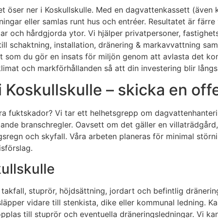
t öser ner i Koskullskulle. Med en dagvattenkassett (även ka
edningar eller samlas runt hus och entréer. Resultatet är fä
ngar och hårdgjorda ytor. Vi hjälper privatpersoner, fastig
l schaktning, installation, dränering & markavvattning sam
 som du gör en insats för miljön genom att avlasta det komm
mat och markförhållanden så att din investering blir långsik
 Koskullskulle – skicka en off
ara fuktskador? Vi tar ett helhetsgrepp om dagvattenhante
llande branschregler. Oavsett om det gäller en villaträdgård
sregn och skyfall. Våra arbeten planeras för minimal störn
sförslag.
ullskulle
 takfall, stuprör, höjdsättning, jordart och befintlig dräne
 släpper vidare till stenkista, dike eller kommunal ledning. K
pplas till stuprör och eventuella dräneringsledningar. Vi ka