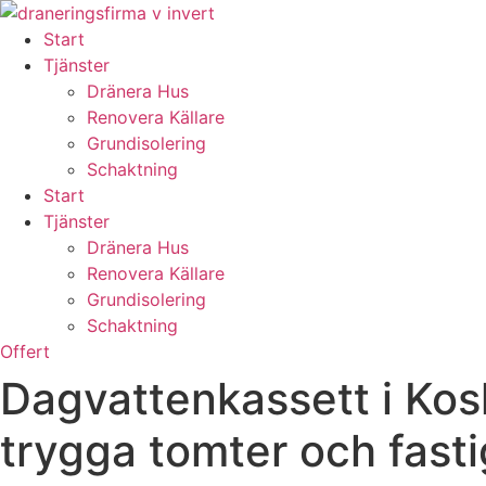
Skip
to
Start
content
Tjänster
Dränera Hus
Renovera Källare
Grundisolering
Schaktning
Start
Tjänster
Dränera Hus
Renovera Källare
Grundisolering
Schaktning
Offert
Dagvattenkassett i Kosk
trygga tomter och fast