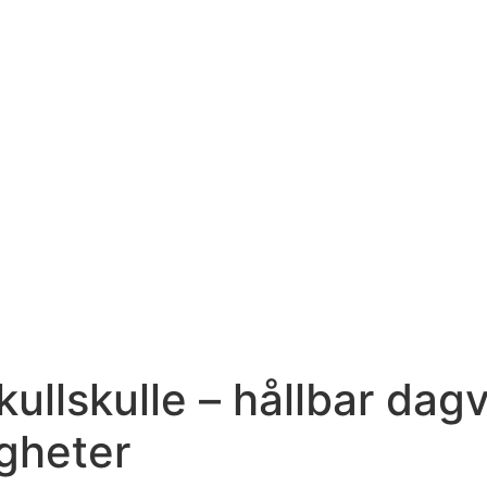
ullskulle – hållbar dag
igheter