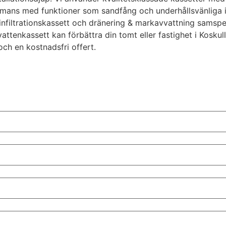
mmans med funktioner som sandfång och underhållsvänliga 
ng, infiltrationskassett och dränering & markavvattning samsp
tenkassett kan förbättra din tomt eller fastighet i Koskulls
ch en kostnadsfri offert.