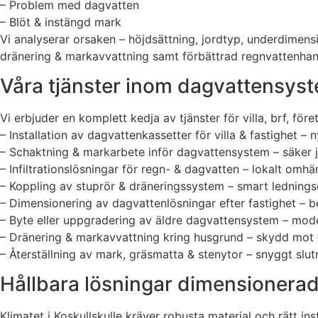
– Problem med dagvatten
– Blöt & instängd mark
Vi analyserar orsaken – höjdsättning, jordtyp, underdimens
dränering & markavvattning samt förbättrad regnvattenhanter
Våra tjänster inom dagvattensyste
Vi erbjuder en komplett kedja av tjänster för villa, brf, för
– Installation av dagvattenkassetter för villa & fastighet 
– Schaktning & markarbete inför dagvattensystem – säker jo
– Infiltrationslösningar för regn- & dagvatten – lokalt omh
– Koppling av stuprör & dräneringssystem – smart ledningsd
– Dimensionering av dagvattenlösningar efter fastighet – b
– Byte eller uppgradering av äldre dagvattensystem – mode
– Dränering & markavvattning kring husgrund – skydd mot f
– Återställning av mark, gräsmatta & stenytor – snyggt slut
Hållbara lösningar dimensionerad
Klimatet i Koskullskulle kräver robusta material och rätt i