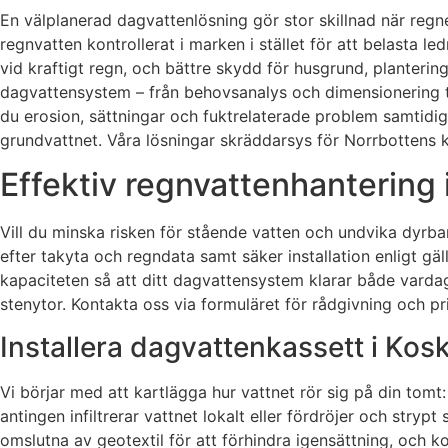
En välplanerad dagvattenlösning gör stor skillnad när regne
regnvatten kontrollerat i marken i stället för att belasta l
vid kraftigt regn, och bättre skydd för husgrund, planteri
dagvattensystem – från behovsanalys och dimensionering til
du erosion, sättningar och fuktrelaterade problem samtidigt
grundvattnet. Våra lösningar skräddarsys för Norrbottens kli
Effektiv regnvattenhantering i
Vill du minska risken för stående vatten och undvika dyrb
efter takyta och regndata samt säker installation enligt gä
kapaciteten så att ditt dagvattensystem klarar både vardag
stenytor. Kontakta oss via formuläret för rådgivning och pri
Installera dagvattenkassett i Kosk
Vi börjar med att kartlägga hur vattnet rör sig på din tomt:
antingen infiltrerar vattnet lokalt eller fördröjer och strypt
omslutna av geotextil för att förhindra igensättning, och ko