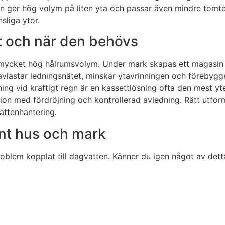
den ger hög volym på liten yta och passar även mindre tomte
nsliga ytor.
tt och när den behövs
d mycket hög hålrumsvolym. Under mark skapas ett magasin 
a avlastar ledningsnätet, minskar ytavrinningen och förebygg
ng vid kraftigt regn är en kassettlösning ofta den mest y
tion med fördröjning och kontrollerad avledning. Rätt utfor
attenhantering.
unt hus och mark
blem kopplat till dagvatten. Känner du igen något av dett