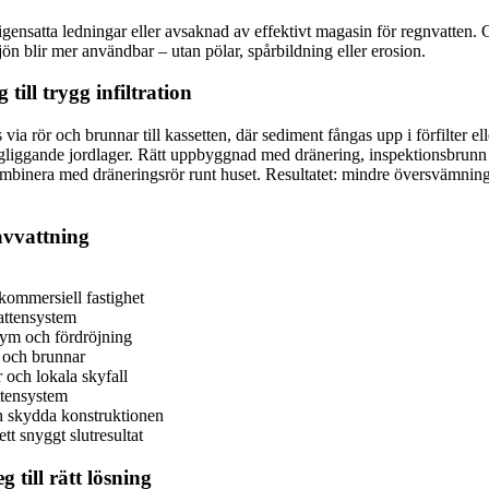
 igensatta ledningar eller avsaknad av effektivt magasin för regnvatten. 
ön blir mer användbar – utan pölar, spårbildning eller erosion.
till trygg infiltration
s via rör och brunnar till kassetten, där sediment fångas upp i förfilter 
ngliggande jordlager. Rätt uppbyggnad med dränering, inspektionsbrunn oc
binera med dräneringsrör runt huset. Resultatet: mindre översvämning,
avvattning
kommersiell fastighet
vattensystem
olym och fördröjning
n och brunnar
 och lokala skyfall
ttensystem
h skydda konstruktionen
tt snyggt slutresultat
g till rätt lösning