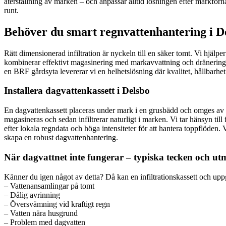
återställning av marken – och anpassar alltid lösningen efter markförhål
runt.
Behöver du smart regnvattenhantering i De
Rätt dimensionerad infiltration är nyckeln till en säker tomt. Vi hjälpe
kombinerar effektivt magasinering med markavvattning och dränering, så
en BRF gårdsyta levererar vi en helhetslösning där kvalitet, hållbarhet 
Installera dagvattenkassett i Delsbo
En dagvattenkassett placeras under mark i en grusbädd och omges av geot
magasineras och sedan infiltrerar naturligt i marken. Vi tar hänsyn till
efter lokala regndata och höga intensiteter för att hantera toppflöde
skapa en robust dagvattenhantering.
När dagvattnet inte fungerar – typiska tecken och u
Känner du igen något av detta? Då kan en infiltrationskassett och up
– Vattenansamlingar på tomt
– Dålig avrinning
– Översvämning vid kraftigt regn
– Vatten nära husgrund
– Problem med dagvatten