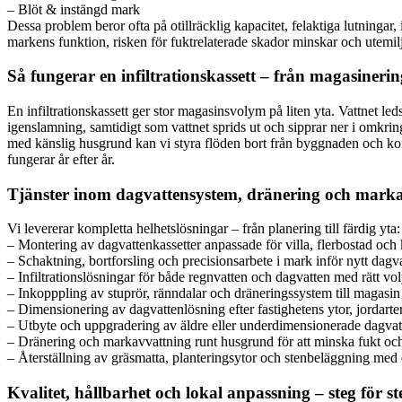
– Blöt & instängd mark
Dessa problem beror ofta på otillräcklig kapacitet, felaktiga lutningar,
markens funktion, risken för fuktrelaterade skador minskar och utemilj
Så fungerar en infiltrationskassett – från magasinering 
En infiltrationskassett ger stor magasinsvolym på liten yta. Vattnet led
igenslamning, samtidigt som vattnet sprids ut och sipprar ner i omkri
med känslig husgrund kan vi styra flöden bort från byggnaden och kom
fungerar år efter år.
Tjänster inom dagvattensystem, dränering och mark
Vi levererar kompletta helhetslösningar – från planering till färdig yta:
– Montering av dagvattenkassetter anpassade för villa, flerbostad och 
– Schaktning, bortforsling och precisionsarbete i mark inför nytt dag
– Infiltrationslösningar för både regnvatten och dagvatten med rätt v
– Inkopppling av stuprör, ränndalar och dräneringssystem till magasi
– Dimensionering av dagvattenlösning efter fastighetens ytor, jordarter
– Utbyte och uppgradering av äldre eller underdimensionerade dagva
– Dränering och markavvattning runt husgrund för att minska fukt oc
– Återställning av gräsmatta, planteringsytor och stenbeläggning med e
Kvalitet, hållbarhet och lokal anpassning – steg för ste