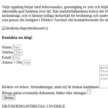
Varje uppdrag börjar med behovsanalys, genomgång av ytor och höjder
säkerställa god funktion över tid. När markförhållandena kräver det fö
fackmässigt, och vi lämnar tydliga skötselråd för besiktning och underhåll
som passar din fastighet i Delsbo? Använd vårt kontaktformulär för att 
Kontakta oss idag!
Namn
Telefon
Email
Adress + Ort
Beskriv ert behov, förutsättningar, antal m2 & önskat startdatum
Bifoga gärna eventuella dokument, bilder eller ritningar
Skicka
DRÄNERINGSFÖRETAG I SVERIGE