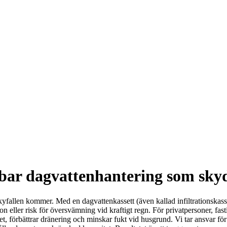
llbar dagvattenhantering som sky
kyfallen kommer. Med en dagvattenkassett (även kallad infiltrationskass
sion eller risk för översvämning vid kraftigt regn. För privatpersoner, f
 förbättrar dränering och minskar fukt vid husgrund. Vi tar ansvar för h