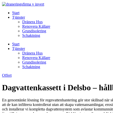
Skip
to
Start
content
Tjänster
Dränera Hus
Renovera Källare
Grundisolering
Schaktning
Start
Tjänster
Dränera Hus
Renovera Källare
Grundisolering
Schaktning
Offert
Dagvattenkassett i Delsbo – hå
En genomtänkt lösning för regnvattenhantering gör stor skillnad när s
att de kan infiltrera kontrollerat utan att skapa vattenansamlingar, ero
och installerar vi kompletta dagvattensystem som avlastar kommunnätet,