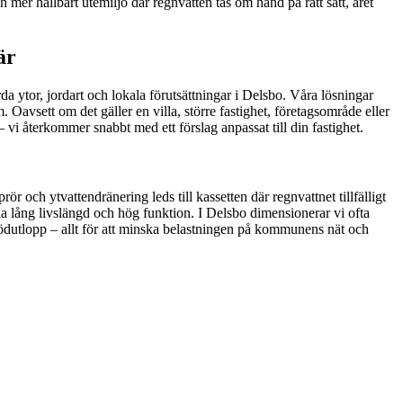
h mer hållbart utemiljö där regnvatten tas om hand på rätt sätt, året
är
rda ytor, jordart och lokala förutsättningar i Delsbo. Våra lösningar
Oavsett om det gäller en villa, större fastighet, företagsområde eller
– vi återkommer snabbt med ett förslag anpassat till din fastighet.
 och ytvattendränering leds till kassetten där regnvattnet tillfälligt
älla lång livslängd och hög funktion. I Delsbo dimensionerar vi ofta
 nödutlopp – allt för att minska belastningen på kommunens nät och