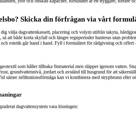
landen, ytor och önskad kapacitet. Resultatet är ett tryggare, torrare oc
lsbo? Skicka din förfrågan via vårt formul
r dig välja dagvattenkassett, placering och volym utifrån takyta, hårdgjo
 att både korta skyfall och längre regnperioder hanteras utan problem. 
och estetik går hand i hand. Fyll i formuläret för rådgivning och offert 
extil som håller tillbaka finmaterial men släpper igenom vatten. Stuprör
 frost, grundvattennivå, jordart och avstånd till husgrund för att säkerst
n. Vid sämre infiltrationsförmåga kan vi kombinera med strypbrunn eller
tmaningar
pgraderat dagvattensystem vara lösningen: