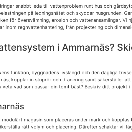
ringar snabbt leda till vattenproblem runt hus och gårdsyt
ar belastningen på ledningsnätet och skyddar husgrunden. 
sken för översvämning, erosion och vattenansamlingar. Vi hj
nom regnvattenhantering, från projektering och dimensioneri
vattensystem i Ammarnäs? Skic
ens funktion, byggnadens livslängd och den dagliga trivseln.
näs, kopplar in stuprör och dränering samt säkerställer att
 du veta vad som passar din tomt bäst? Beskriv ditt projekt
marnäs
ett modulärt magasin som placeras under mark och kopplas t
kerställa rätt volym och placering. Därefter schaktar vi, lä