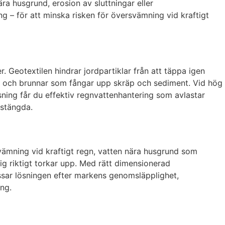
a husgrund, erosion av sluttningar eller
g – för att minska risken för översvämning vid kraftigt
. Geotextilen hindrar jordpartiklar från att täppa igen
ter och brunnar som fångar upp skräp och sediment. Vid hög
ösning får du effektiv regnvattenhantering som avlastar
nstängda.
svämning vid kraftigt regn, vatten nära husgrund som
g riktigt torkar upp. Med rätt dimensionerad
ssar lösningen efter markens genomsläpplighet,
ing.