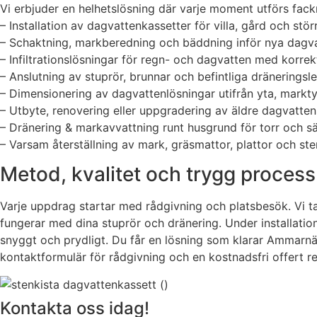
Vi erbjuder en helhetslösning där varje moment utförs fac
– Installation av dagvattenkassetter för villa, gård och stör
– Schaktning, markberedning och bäddning inför nya dagv
– Infiltrationslösningar för regn- och dagvatten med korrekt
– Anslutning av stuprör, brunnar och befintliga dräneringsl
– Dimensionering av dagvattenlösningar utifrån yta, markt
– Utbyte, renovering eller uppgradering av äldre dagvatte
– Dränering & markavvattning runt husgrund för torr och 
– Varsam återställning av mark, gräsmattor, plattor och ste
Metod, kvalitet och trygg process –
Varje uppdrag startar med rådgivning och platsbesök. Vi ta
fungerar med dina stuprör och dränering. Under installation
snyggt och prydligt. Du får en lösning som klarar Ammarnäs v
kontaktformulär för rådgivning och en kostnadsfri offert r
Kontakta oss idag!