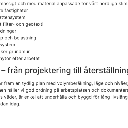
kmässigt och med material anpassade för vårt nordliga klim
re fastigheter
attensystem
 filter- och geotextil
edningar
yp och belastning
nsystem
säker grundmur
nytor efter arbetet
 från projektering till återställnin
r fram en tydlig plan med volymberäkning, läge och nivåer, 
en håller vi god ordning på arbetsplatsen och dokumenterar 
äder, är enkel att underhålla och byggd för lång livslängd. V
edan idag.