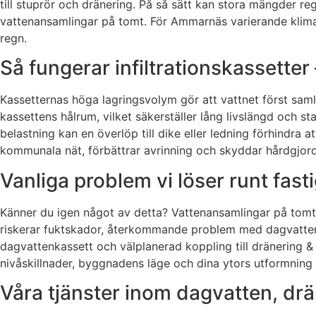
till stuprör och dränering. På så sätt kan stora mängder r
vattenansamlingar på tomt. För Ammarnäs varierande klimat p
regn.
Så fungerar infiltrationskassetter –
Kassetternas höga lagringsvolym gör att vattnet först samlas
kassettens hålrum, vilket säkerställer lång livslängd och 
belastning kan en överlöp till dike eller ledning förhindra
kommunala nät, förbättrar avrinning och skyddar hårdgjorda
Vanliga problem vi löser runt fas
Känner du igen något av detta? Vattenansamlingar på tomt e
riskerar fuktskador, återkommande problem med dagvatten i 
dagvattenkassett och välplanerad koppling till dränering 
nivåskillnader, byggnadens läge och dina ytors utformning 
Våra tjänster inom dagvatten, dr