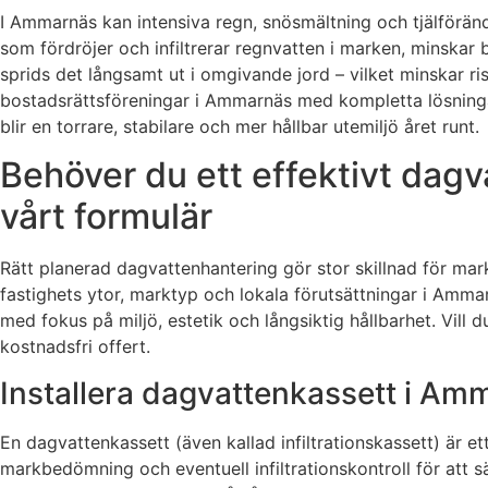
I Ammarnäs kan intensiva regn, snösmältning och tjälföränd
som fördröjer och infiltrerar regnvatten i marken, minsk
sprids det långsamt ut i omgivande jord – vilket minskar ri
bostadsrättsföreningar i Ammarnäs med kompletta lösningar i
blir en torrare, stabilare och mer hållbar utemiljö året runt.
Behöver du ett effektivt dag
vårt formulär
Rätt planerad dagvattenhantering gör stor skillnad för mark
fastighets ytor, marktyp och lokala förutsättningar i Ammar
med fokus på miljö, estetik och långsiktig hållbarhet. Vill
kostnadsfri offert.
Installera dagvattenkassett i Am
En dagvattenkassett (även kallad infiltrationskassett) är 
markbedömning och eventuell infiltrationskontroll för att sä