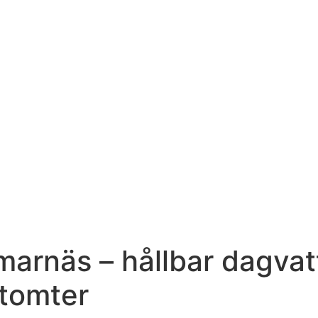
marnäs – hållbar dagva
 tomter