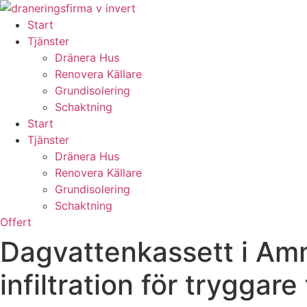
Skip
to
Start
content
Tjänster
Dränera Hus
Renovera Källare
Grundisolering
Schaktning
Start
Tjänster
Dränera Hus
Renovera Källare
Grundisolering
Schaktning
Offert
Dagvattenkassett i Am
infiltration för tryggare