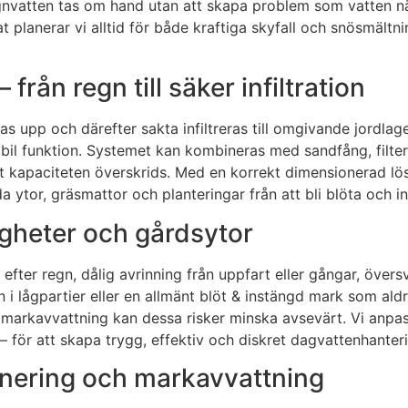
egnvatten tas om hand utan att skapa problem som vatten när
lanerar vi alltid för både kraftiga skyfall och snösmältnin
 från regn till säker infiltration
 upp och därefter sakta infiltreras till omgivande jordlager
stabil funktion. Systemet kan kombineras med sandfång, fil
 att kapaciteten överskrids. Med en korrekt dimensionerad l
 ytor, gräsmattor och planteringar från att bli blöta och i
tigheter och gårdsytor
fter regn, dålig avrinning från uppfart eller gångar, över
lågpartier eller en allmänt blöt & instängd mark som aldri
& markavvattning kan dessa risker minska avsevärt. Vi anpa
– för att skapa trygg, effektiv och diskret dagvattenhanter
änering och markavvattning