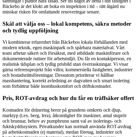
sättningar i plattor nära fasad. Ser du något av detta i din fastighet i
Bäckebo är det klokt att boka en inspektion i tid – rätt åtgärd nu
minskar risken för omfattande renoveringar senare.
Skäl att välja oss – lokal kompetens, säkra metoder
och tydlig uppföljning
Vi kombinerar erfarenhet från Bäckebos lokala förhållanden med
modern teknik, egen maskinpark och spårbara materialval. Vårt
team arbetar säkert och försäkrat, med utbildade maskinförare och
dokumenterade rutiner för arbetsmiljö. Du får en kontaktperson, en
realistisk tidsplan och tydlig prisbild utan överraskningar. Vi visar
gärna referensprojekt från villor, kommersiella fastigheter, industrier
och bostadsrättsföreningar. Dessutom prioriterar vi hållbar
masshantering, korrekt avledning av dagvatten och smart isolering
som förbättrar både inomhuskomfort och driftskostnader.
Pris, ROT-avdrag och hur du får en träffsäker offert
Kostnaden för dränering beror på grundens omkrets och djup,
marktyp (t.ex. berg, lera), åtkomlighet för maskiner, antal stuprör
och brunnar, behov av pumpbrunn samt val av isolerings- och
fuktskyddssystem. Privatkunder kan normalt använda ROT-avdrag
på arbetskostnaden (ej material), medan företag, industrier och