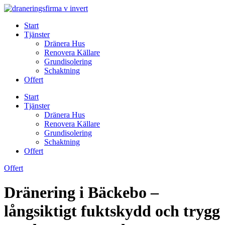
Skip
to
Start
content
Tjänster
Dränera Hus
Renovera Källare
Grundisolering
Schaktning
Offert
Start
Tjänster
Dränera Hus
Renovera Källare
Grundisolering
Schaktning
Offert
Offert
Dränering i Bäckebo –
långsiktigt fuktskydd och trygg