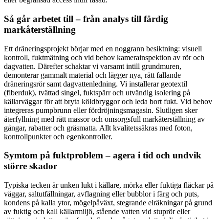
Så går arbetet till – från analys till färdig
markåterställning
Ett dräneringsprojekt börjar med en noggrann besiktning: visuell
kontroll, fuktmätning och vid behov kamerainspektion av rör och
dagvatten. Därefter schaktar vi varsamt intill grundmuren,
demonterar gammalt material och lägger nya, rätt fallande
dräneringsrör samt dagvattenledning. Vi installerar geotextil
(fiberduk), tvättad singel, fuktspärr och utvändig isolering på
källarväggar för att bryta köldbryggor och leda bort fukt. Vid behov
integreras pumpbrunn eller fördröjningsmagasin. Slutligen sker
återfyllning med rätt massor och omsorgsfull markåterställning av
gångar, rabatter och gräsmatta. Allt kvalitetssäkras med foton,
kontrollpunkter och egenkontroller.
Symtom på fuktproblem – agera i tid och undvik
större skador
Typiska tecken är unken lukt i källare, mörka eller fuktiga fläckar på
väggar, saltutfällningar, avflagning eller bubblor i färg och puts,
kondens på kalla ytor, mögelpåväxt, stegrande elräkningar på grund
av fuktig och kall källarmiljö, stående vatten vid stuprör eller