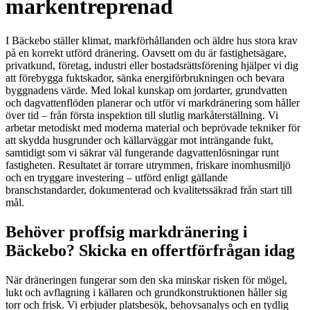
markentreprenad
I Bäckebo ställer klimat, markförhållanden och äldre hus stora krav
på en korrekt utförd dränering. Oavsett om du är fastighetsägare,
privatkund, företag, industri eller bostadsrättsförening hjälper vi dig
att förebygga fuktskador, sänka energiförbrukningen och bevara
byggnadens värde. Med lokal kunskap om jordarter, grundvatten
och dagvattenflöden planerar och utför vi markdränering som håller
över tid – från första inspektion till slutlig markåterställning. Vi
arbetar metodiskt med moderna material och beprövade tekniker för
att skydda husgrunder och källarväggar mot inträngande fukt,
samtidigt som vi säkrar väl fungerande dagvattenlösningar runt
fastigheten. Resultatet är torrare utrymmen, friskare inomhusmiljö
och en tryggare investering – utförd enligt gällande
branschstandarder, dokumenterad och kvalitetssäkrad från start till
mål.
Behöver proffsig markdränering i
Bäckebo? Skicka en offertförfrågan idag
När dräneringen fungerar som den ska minskar risken för mögel,
lukt och avflagning i källaren och grundkonstruktionen håller sig
torr och frisk. Vi erbjuder platsbesök, behovsanalys och en tydlig