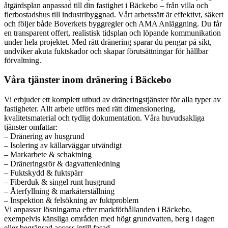
åtgärdsplan anpassad till din fastighet i Bäckebo – från villa och
flerbostadshus till industribyggnad. Vårt arbetssätt är effektivt, säkert
och följer både Boverkets byggregler och AMA Anläggning. Du får
en transparent offert, realistisk tidsplan och löpande kommunikation
under hela projektet. Med rätt dränering sparar du pengar på sikt,
undviker akuta fuktskador och skapar förutsättningar för hållbar
förvaltning.
Våra tjänster inom dränering i Bäckebo
Vi erbjuder ett komplett utbud av dräneringstjänster för alla typer av
fastigheter. Allt arbete utförs med rätt dimensionering,
kvalitetsmaterial och tydlig dokumentation. Våra huvudsakliga
tjänster omfattar:
– Dränering av husgrund
– Isolering av källarväggar utvändigt
– Markarbete & schaktning
– Dräneringsrör & dagvattenledning
– Fuktskydd & fuktspärr
– Fiberduk & singel runt husgrund
– Återfyllning & markåterställning
– Inspektion & felsökning av fuktproblem
Vi anpassar lösningarna efter markförhållanden i Bäckebo,
exempelvis känsliga områden med högt grundvatten, berg i dagen
eller begränsad access intill fasad.