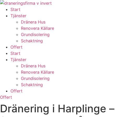
Skip
to
Start
content
Tjänster
Dränera Hus
Renovera Källare
Grundisolering
Schaktning
Offert
Start
Tjänster
Dränera Hus
Renovera Källare
Grundisolering
Schaktning
Offert
Offert
Dränering i Harplinge –