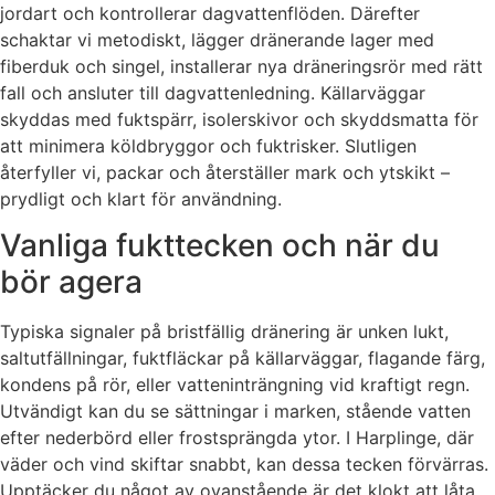
jordart och kontrollerar dagvattenflöden. Därefter
schaktar vi metodiskt, lägger dränerande lager med
fiberduk och singel, installerar nya dräneringsrör med rätt
fall och ansluter till dagvattenledning. Källarväggar
skyddas med fuktspärr, isolerskivor och skyddsmatta för
att minimera köldbryggor och fuktrisker. Slutligen
återfyller vi, packar och återställer mark och ytskikt –
prydligt och klart för användning.
Vanliga fukttecken och när du
bör agera
Typiska signaler på bristfällig dränering är unken lukt,
saltutfällningar, fuktfläckar på källarväggar, flagande färg,
kondens på rör, eller vatteninträngning vid kraftigt regn.
Utvändigt kan du se sättningar i marken, stående vatten
efter nederbörd eller frostsprängda ytor. I Harplinge, där
väder och vind skiftar snabbt, kan dessa tecken förvärras.
Upptäcker du något av ovanstående är det klokt att låta