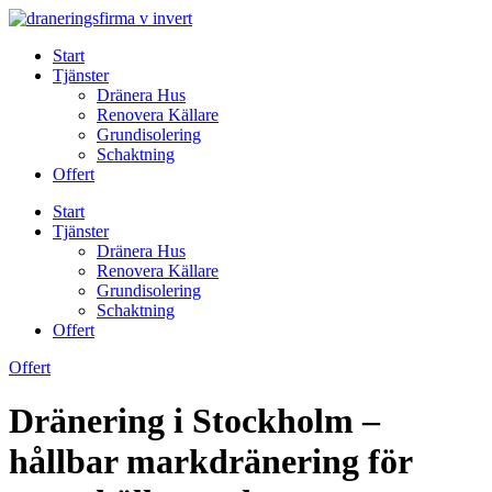
Skip
to
Start
content
Tjänster
Dränera Hus
Renovera Källare
Grundisolering
Schaktning
Offert
Start
Tjänster
Dränera Hus
Renovera Källare
Grundisolering
Schaktning
Offert
Offert
Dränering i Stockholm –
hållbar markdränering för