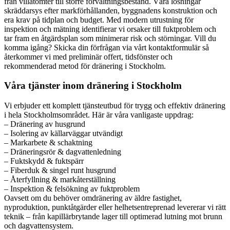
från villatomter till större förvaltningsbestånd. Våra lösningar
skräddarsys efter markförhållanden, byggnadens konstruktion och
era krav på tidplan och budget. Med modern utrustning för
inspektion och mätning identifierar vi orsaker till fuktproblem och
tar fram en åtgärdsplan som minimerar risk och störningar. Vill du
komma igång? Skicka din förfrågan via vårt kontaktformulär så
återkommer vi med preliminär offert, tidsfönster och
rekommenderad metod för dränering i Stockholm.
Våra tjänster inom dränering i Stockholm
Vi erbjuder ett komplett tjänsteutbud för trygg och effektiv dränering
i hela Stockholmsområdet. Här är våra vanligaste uppdrag:
– Dränering av husgrund
– Isolering av källarväggar utvändigt
– Markarbete & schaktning
– Dräneringsrör & dagvattenledning
– Fuktskydd & fuktspärr
– Fiberduk & singel runt husgrund
– Återfyllning & markåterställning
– Inspektion & felsökning av fuktproblem
Oavsett om du behöver omdränering av äldre fastighet,
nyproduktion, punktåtgärder eller helhetsentreprenad levererar vi rätt
teknik – från kapillärbrytande lager till optimerad lutning mot brunn
och dagvattensystem.