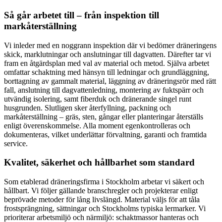
Så går arbetet till – från inspektion till
markåterställning
Vi inleder med en noggrann inspektion där vi bedömer dräneringens
skick, marklutningar och anslutningar till dagvatten. Därefter tar vi
fram en åtgärdsplan med val av material och metod. Själva arbetet
omfattar schaktning med hänsyn till ledningar och grundläggning,
borttagning av gammalt material, läggning av dräneringsrör med rätt
fall, anslutning till dagvattenledning, montering av fuktspärr och
utvändig isolering, samt fiberduk och dränerande singel runt
husgrunden. Slutligen sker återfyllning, packning och
markåterställning – gräs, sten, gångar eller planteringar återställs
enligt överenskommelse. Alla moment egenkontrolleras och
dokumenteras, vilket underlättar förvaltning, garanti och framtida
service.
Kvalitet, säkerhet och hållbarhet som standard
Som etablerad dräneringsfirma i Stockholm arbetar vi säkert och
hållbart. Vi följer gällande branschregler och projekterar enligt
beprövade metoder för lång livslängd. Material väljs för att tåla
frostsprängning, sättningar och Stockholms typiska lermarker. Vi
prioriterar arbetsmiljö och närmiljö: schaktmassor hanteras och