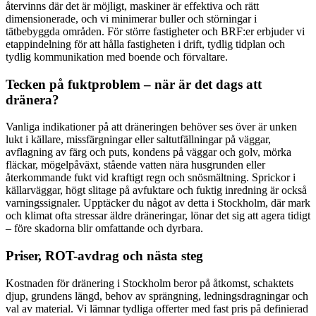
återvinns där det är möjligt, maskiner är effektiva och rätt
dimensionerade, och vi minimerar buller och störningar i
tätbebyggda områden. För större fastigheter och BRF:er erbjuder vi
etappindelning för att hålla fastigheten i drift, tydlig tidplan och
tydlig kommunikation med boende och förvaltare.
Tecken på fuktproblem – när är det dags att
dränera?
Vanliga indikationer på att dräneringen behöver ses över är unken
lukt i källare, missfärgningar eller saltutfällningar på väggar,
avflagning av färg och puts, kondens på väggar och golv, mörka
fläckar, mögelpåväxt, stående vatten nära husgrunden eller
återkommande fukt vid kraftigt regn och snösmältning. Sprickor i
källarväggar, högt slitage på avfuktare och fuktig inredning är också
varningssignaler. Upptäcker du något av detta i Stockholm, där mark
och klimat ofta stressar äldre dräneringar, lönar det sig att agera tidigt
– före skadorna blir omfattande och dyrbara.
Priser, ROT-avdrag och nästa steg
Kostnaden för dränering i Stockholm beror på åtkomst, schaktets
djup, grundens längd, behov av sprängning, ledningsdragningar och
val av material. Vi lämnar tydliga offerter med fast pris på definierad