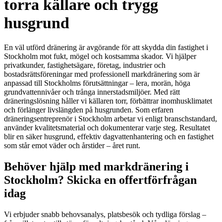
torra källare och trygg
husgrund
En väl utförd dränering är avgörande för att skydda din fastighet i
Stockholm mot fukt, mögel och kostsamma skador. Vi hjälper
privatkunder, fastighetsägare, företag, industrier och
bostadsrättsföreningar med professionell markdränering som är
anpassad till Stockholms förutsättningar – lera, morän, höga
grundvattennivåer och trånga innerstadsmiljöer. Med rätt
dräneringslösning håller vi källaren torr, förbättrar inomhusklimatet
och förlänger livslängden på husgrunden. Som erfaren
dräneringsentreprenör i Stockholm arbetar vi enligt branschstandard,
använder kvalitetsmaterial och dokumenterar varje steg. Resultatet
blir en säker husgrund, effektiv dagvattenhantering och en fastighet
som står emot väder och årstider – året runt.
Behöver hjälp med markdränering i
Stockholm? Skicka en offertförfrågan
idag
Vi erbjuder snabb behovsanalys, platsbesök och tydliga förslag –