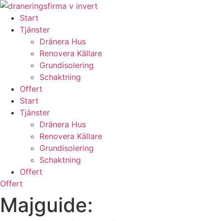
Skip
to
Start
content
Tjänster
Dränera Hus
Renovera Källare
Grundisolering
Schaktning
Offert
Start
Tjänster
Dränera Hus
Renovera Källare
Grundisolering
Schaktning
Offert
Offert
Majguide: