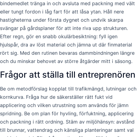
bindemedlet tränga in och avsluta med packning med vält
eller tungt fordon i låg fart för att låsa ytan. Håll nere
hastigheterna under första dygnet och undvik skarpa
svängar på gårdsplaner för att inte riva upp strukturen.
Efter regn, gör en snabb okulärbesiktning: fyll igen
hjulspår, dra av löst material och jämna ut där finmaterial
rört sig. Med den rutinen bevaras dammbindningen längre
och du minskar behovet av större åtgärder mitt i säsong.
Frågor att ställa till entreprenören
Be om metodförslag kopplat till trafikmängd, lutningar och
kornkurva. Fråga hur de säkerställer rätt fukt vid
applicering och vilken utrustning som används för jämn
spridning. Be om plan för hyvling, förfuktning, applicering
och packning i rätt ordning. Stäm av miljöhänsyn: avstånd
till brunnar, vattendrag och känsliga planteringar samt val