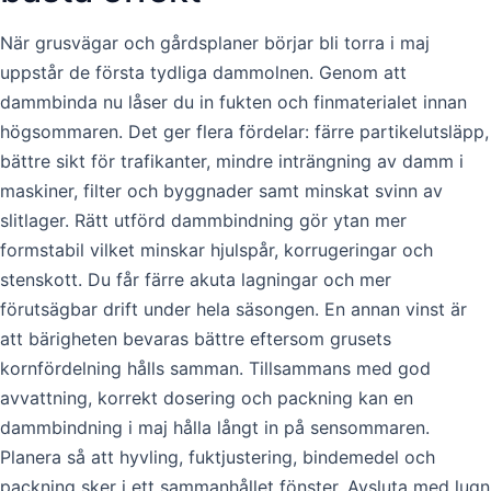
När grusvägar och gårdsplaner börjar bli torra i maj
uppstår de första tydliga dammolnen. Genom att
dammbinda nu låser du in fukten och finmaterialet innan
högsommaren. Det ger flera fördelar: färre partikelutsläpp,
bättre sikt för trafikanter, mindre inträngning av damm i
maskiner, filter och byggnader samt minskat svinn av
slitlager. Rätt utförd dammbindning gör ytan mer
formstabil vilket minskar hjulspår, korrugeringar och
stenskott. Du får färre akuta lagningar och mer
förutsägbar drift under hela säsongen. En annan vinst är
att bärigheten bevaras bättre eftersom grusets
kornfördelning hålls samman. Tillsammans med god
avvattning, korrekt dosering och packning kan en
dammbindning i maj hålla långt in på sensommaren.
Planera så att hyvling, fuktjustering, bindemedel och
packning sker i ett sammanhållet fönster. Avsluta med lugn