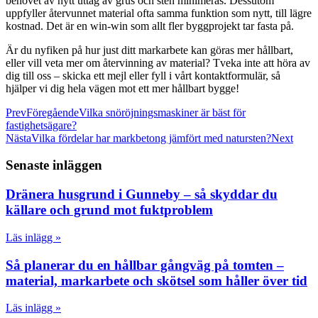
behovet av nytt uttag av grus och sten minimeras. Dessutom
uppfyller återvunnet material ofta samma funktion som nytt, till lägre
kostnad. Det är en win-win som allt fler byggprojekt tar fasta på.
Är du nyfiken på hur just ditt markarbete kan göras mer hållbart,
eller vill veta mer om återvinning av material? Tveka inte att höra av
dig till oss – skicka ett mejl eller fyll i vårt kontaktformulär, så
hjälper vi dig hela vägen mot ett mer hållbart bygge!
Prev
Föregående
Vilka snöröjningsmaskiner är bäst för
fastighetsägare?
Nästa
Vilka fördelar har markbetong jämfört med natursten?
Next
Senaste inläggen
Dränera husgrund i Gunneby – så skyddar du
källare och grund mot fuktproblem
Läs inlägg »
Så planerar du en hållbar gångväg på tomten –
material, markarbete och skötsel som håller över tid
Läs inlägg »