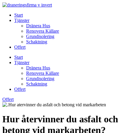
Skip
to
Start
content
Tjänster
Dränera Hus
Renovera Källare
Grundisolering
Schaktning
Offert
Start
Tjänster
Dränera Hus
Renovera Källare
Grundisolering
Schaktning
Offert
Offert
Hur återvinner du asfalt och
betong vid markarbeten?