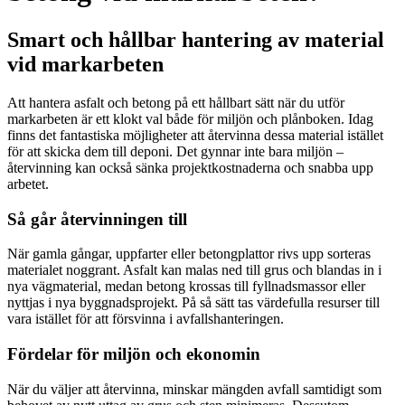
Smart och hållbar hantering av material
vid markarbeten
Att hantera asfalt och betong på ett hållbart sätt när du utför
markarbeten är ett klokt val både för miljön och plånboken. Idag
finns det fantastiska möjligheter att återvinna dessa material istället
för att skicka dem till deponi. Det gynnar inte bara miljön –
återvinning kan också sänka projektkostnaderna och snabba upp
arbetet.
Så går återvinningen till
När gamla gångar, uppfarter eller betongplattor rivs upp sorteras
materialet noggrant. Asfalt kan malas ned till grus och blandas in i
nya vägmaterial, medan betong krossas till fyllnadsmassor eller
nyttjas i nya byggnadsprojekt. På så sätt tas värdefulla resurser till
vara istället för att försvinna i avfallshanteringen.
Fördelar för miljön och ekonomin
När du väljer att återvinna, minskar mängden avfall samtidigt som