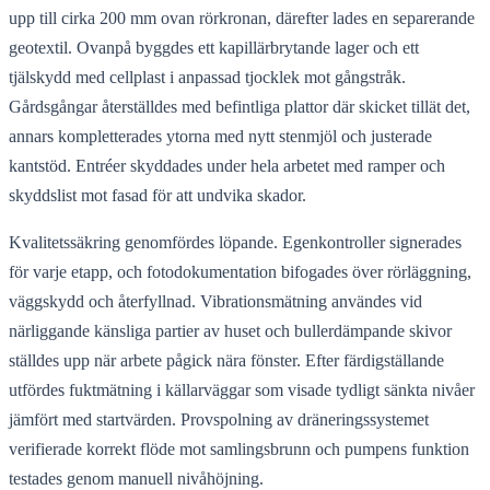
upp till cirka 200 mm ovan rörkronan, därefter lades en separerande
geotextil. Ovanpå byggdes ett kapillärbrytande lager och ett
tjälskydd med cellplast i anpassad tjocklek mot gångstråk.
Gårdsgångar återställdes med befintliga plattor där skicket tillät det,
annars kompletterades ytorna med nytt stenmjöl och justerade
kantstöd. Entréer skyddades under hela arbetet med ramper och
skyddslist mot fasad för att undvika skador.
Kvalitetssäkring genomfördes löpande. Egenkontroller signerades
för varje etapp, och fotodokumentation bifogades över rörläggning,
väggskydd och återfyllnad. Vibrationsmätning användes vid
närliggande känsliga partier av huset och bullerdämpande skivor
ställdes upp när arbete pågick nära fönster. Efter färdigställande
utfördes fuktmätning i källarväggar som visade tydligt sänkta nivåer
jämfört med startvärden. Provspolning av dräneringssystemet
verifierade korrekt flöde mot samlingsbrunn och pumpens funktion
testades genom manuell nivåhöjning.