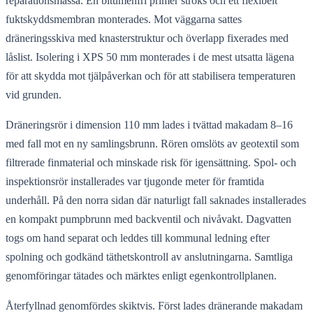
reparationsmassa. En bitumenfri primer ströks och ett flexibelt
fuktskyddsmembran monterades. Mot väggarna sattes
dräneringsskiva med knasterstruktur och överlapp fixerades med
låslist. Isolering i XPS 50 mm monterades i de mest utsatta lägena
för att skydda mot tjälpåverkan och för att stabilisera temperaturen
vid grunden.
Dräneringsrör i dimension 110 mm lades i tvättad makadam 8–16
med fall mot en ny samlingsbrunn. Rören omslöts av geotextil som
filtrerade finmaterial och minskade risk för igensättning. Spol- och
inspektionsrör installerades var tjugonde meter för framtida
underhåll. På den norra sidan där naturligt fall saknades installerades
en kompakt pumpbrunn med backventil och nivåvakt. Dagvatten
togs om hand separat och leddes till kommunal ledning efter
spolning och godkänd täthetskontroll av anslutningarna. Samtliga
genomföringar tätades och märktes enligt egenkontrollplanen.
Återfyllnad genomfördes skiktvis. Först lades dränerande makadam