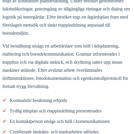
följd av kostnadsfri platsbesiktning. Under besöket genomfördes
fuktindikeringar, genomgång av tillgängliga ritningar och dialog om
logistik på innergårdar. Efter besöket togs en åtgärdsplan fram med
föreslagen metodik och tänkt etappindelning anpassad till
boendemiljön.
Vid beställning utsågs en arbetsledare som höll i tidsplanering,
etablering och boendekommunikation. Grannar informerades i
trapphus och via digitala utskick, och skyltning sattes upp innan
maskiner anlände. Efter avslutat arbete överlämnades
driftinstruktioner, fotodokumentation och egenkontrollprotokoll för
fortsatt trygg förvaltning.
✓
Kostnadsfri besiktning erbjöds
✓
Tydlig tidsplan och etappindelning presenterades
✓
En kontaktperson utsågs och höll i kommunikationen
✓
Certifierade tätskikts- och markarbeten utfördes