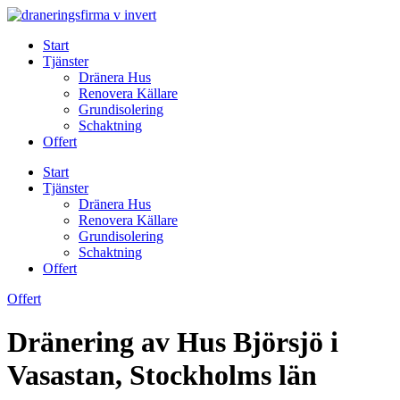
Skip
to
Start
content
Tjänster
Dränera Hus
Renovera Källare
Grundisolering
Schaktning
Offert
Start
Tjänster
Dränera Hus
Renovera Källare
Grundisolering
Schaktning
Offert
Offert
Dränering av Hus Björsjö i
Vasastan, Stockholms län