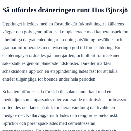
Så utfördes dräneringen runt Hus Björsjö
Uppdraget inleddes med en förstudie där fuktmätningar i källarens
väggar och golv genomfördes, kompletterade med kamerainspektion
i befintliga dagvattenledningar. Ledningsutsättning beställdes och
grannar informerades med avisering i god tid före etablering. En
etableringsyta ordnades på innergården, och tillfart för maskiner
säkerställdes genom planerade tidsfönster. Därefter märktes
schaktsidorna upp och en etappindelning lades fast för att hålla
entréer tillgängliga för boende under hela perioden.
Schakten utfördes sida för sida till sulans underkant med ett
medeldjup som anpassades efter varierande marknivåer. Jordmassor
sorterades och lades på duk för återanvändning där kvaliteten
medgav det. Källarväggarna frilades och rengjordes mekaniskt.
Sprickor och porer spacklades med cementbaserad