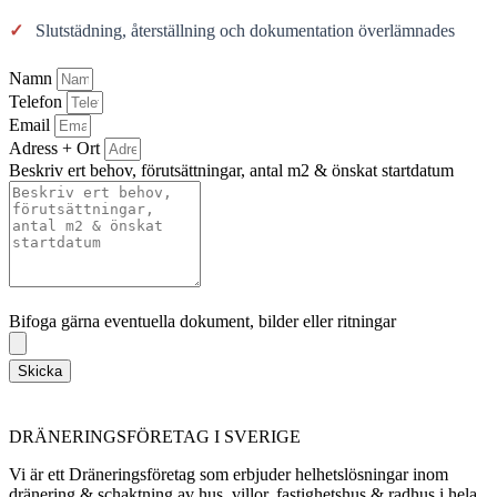
✓
Slutstädning, återställning och dokumentation överlämnades
Namn
Telefon
Email
Adress + Ort
Beskriv ert behov, förutsättningar, antal m2 & önskat startdatum
Bifoga gärna eventuella dokument, bilder eller ritningar
Bifoga gärna eventuella dokument, bilder eller ritningar
Skicka
DRÄNERINGSFÖRETAG I SVERIGE
Vi är ett Dräneringsföretag som erbjuder helhetslösningar inom
dränering & schaktning av hus, villor, fastighetshus & radhus i hela