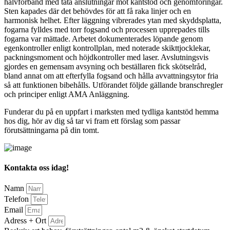
halvförband med täta anslutningar mot kantstöd och genomföringar.
Sten kapades där det behövdes för att få raka linjer och en
harmonisk helhet. Efter läggning vibrerades ytan med skyddsplatta,
fogarna fylldes med torr fogsand och processen upprepades tills
fogarna var mättade. Arbetet dokumenterades löpande genom
egenkontroller enligt kontrollplan, med noterade skikttjocklekar,
packningsmoment och höjdkontroller med laser. Avslutningsvis
gjordes en gemensam avsyning och beställaren fick skötselråd,
bland annat om att efterfylla fogsand och hålla avvattningsytor fria
så att funktionen bibehålls. Utförandet följde gällande branschregler
och principer enligt AMA Anläggning.
Funderar du på en uppfart i marksten med tydliga kantstöd hemma
hos dig, hör av dig så tar vi fram ett förslag som passar
förutsättningarna på din tomt.
Kontakta oss idag!
Namn
Telefon
Email
Adress + Ort