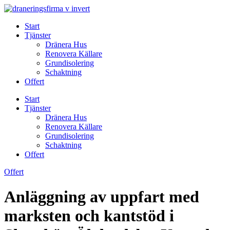
Skip
to
Start
content
Tjänster
Dränera Hus
Renovera Källare
Grundisolering
Schaktning
Offert
Start
Tjänster
Dränera Hus
Renovera Källare
Grundisolering
Schaktning
Offert
Offert
Anläggning av uppfart med
marksten och kantstöd i