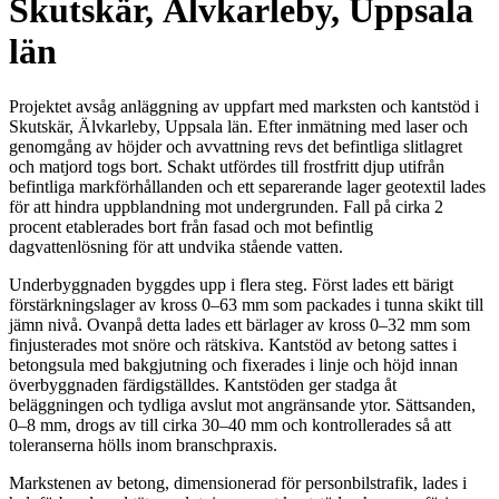
Skutskär, Älvkarleby, Uppsala
län
Projektet avsåg anläggning av uppfart med marksten och kantstöd i
Skutskär, Älvkarleby, Uppsala län. Efter inmätning med laser och
genomgång av höjder och avvattning revs det befintliga slitlagret
och matjord togs bort. Schakt utfördes till frostfritt djup utifrån
befintliga markförhållanden och ett separerande lager geotextil lades
för att hindra uppblandning mot undergrunden. Fall på cirka 2
procent etablerades bort från fasad och mot befintlig
dagvattenlösning för att undvika stående vatten.
Underbyggnaden byggdes upp i flera steg. Först lades ett bärigt
förstärkningslager av kross 0–63 mm som packades i tunna skikt till
jämn nivå. Ovanpå detta lades ett bärlager av kross 0–32 mm som
finjusterades mot snöre och rätskiva. Kantstöd av betong sattes i
betongsula med bakgjutning och fixerades i linje och höjd innan
överbyggnaden färdigställdes. Kantstöden ger stadga åt
beläggningen och tydliga avslut mot angränsande ytor. Sättsanden,
0–8 mm, drogs av till cirka 30–40 mm och kontrollerades så att
toleranserna hölls inom branschpraxis.
Markstenen av betong, dimensionerad för personbilstrafik, lades i